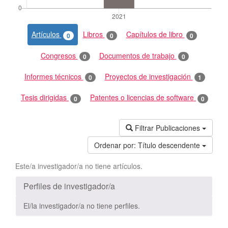
Artículos
Libros
Capítulos de libro
0
0
0
Congresos
Documentos de trabajo
0
0
Informes técnicos
Proyectos de investigación
0
1
Tesis dirigidas
Patentes o licencias de software
0
0
Filtrar Publicaciones
Ordenar por:
Título descendente
Este/a investigador/a no tiene artículos.
Perfiles de investigador/a
El/la investigador/a no tiene perfiles.