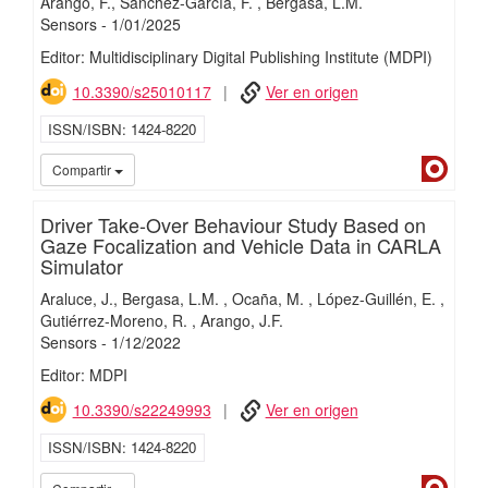
Arango, F.
Sánchez-García, F.
Bergasa, L.M.
Sensors
-
1/
01/
2025
Editor: Multidisciplinary Digital Publishing Institute (MDPI)
10.3390/s25010117
Ver en origen
ISSN/ISBN
1424-8220
Dialn
Compartir
Driver Take-Over Behaviour Study Based on
Gaze Focalization and Vehicle Data in CARLA
Simulator
Araluce, J.
Bergasa, L.M.
Ocaña, M.
López-Guillén, E.
Gutiérrez-Moreno, R.
Arango, J.F.
Sensors
-
1/
12/
2022
Editor: MDPI
10.3390/s22249993
Ver en origen
ISSN/ISBN
1424-8220
Dialn