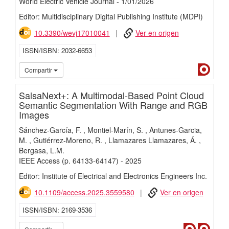
World Electric Vehicle Journal
-
1/
01/
2026
Editor: Multidisciplinary Digital Publishing Institute (MDPI)
10.3390/wevj17010041
Ver en origen
ISSN/ISBN
2032-6653
Dialn
Compartir
SalsaNext+: A Multimodal-Based Point Cloud
Semantic Segmentation With Range and RGB
Images
Sánchez-García, F.
Montiel-Marín, S.
Antunes-Garcia,
M.
Gutiérrez-Moreno, R.
Llamazares Llamazares, Á.
Bergasa, L.M.
IEEE Access
(p. 64133-64147)
-
2025
Editor: Institute of Electrical and Electronics Engineers Inc.
10.1109/access.2025.3559580
Ver en origen
ISSN/ISBN
2169-3536
Dialnet
Dialn