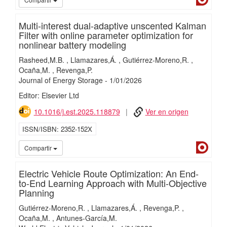
Multi-interest dual-adaptive unscented Kalman
Filter with online parameter optimization for
nonlinear battery modeling
Rasheed,M.B.
Llamazares,Á.
Gutiérrez-Moreno,R.
Ocaña,M.
Revenga,P.
Journal of Energy Storage
-
1/
01/
2026
Editor: Elsevier Ltd
10.1016/j.est.2025.118879
Ver en origen
ISSN/ISBN
2352-152X
Dialn
Compartir
Electric Vehicle Route Optimization: An End-
to-End Learning Approach with Multi-Objective
Planning
Gutiérrez-Moreno,R.
Llamazares,Á.
Revenga,P.
Ocaña,M.
Antunes-García,M.