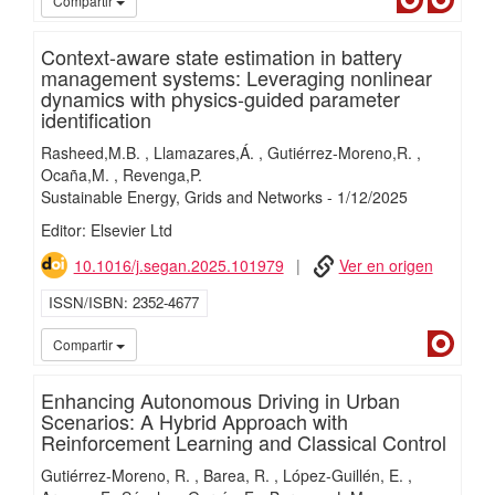
Compartir
Context-aware state estimation in battery
management systems: Leveraging nonlinear
dynamics with physics-guided parameter
identification
Rasheed,M.B.
Llamazares,Á.
Gutiérrez-Moreno,R.
Ocaña,M.
Revenga,P.
Sustainable Energy, Grids and Networks
-
1/
12/
2025
Editor: Elsevier Ltd
10.1016/j.segan.2025.101979
Ver en origen
ISSN/ISBN
2352-4677
Dialn
Compartir
Enhancing Autonomous Driving in Urban
Scenarios: A Hybrid Approach with
Reinforcement Learning and Classical Control
Gutiérrez-Moreno, R.
Barea, R.
López-Guillén, E.