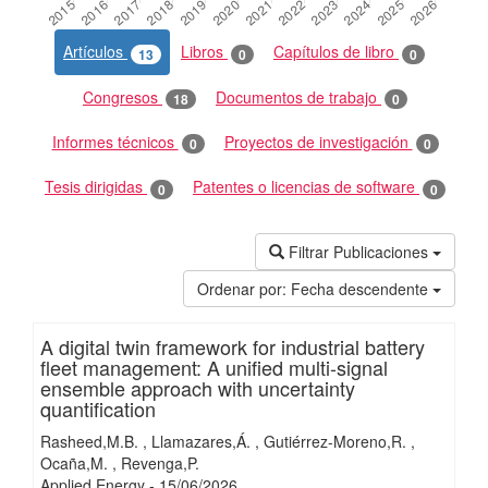
Artículos
Libros
Capítulos de libro
13
0
0
Congresos
Documentos de trabajo
18
0
Informes técnicos
Proyectos de investigación
0
0
Tesis dirigidas
Patentes o licencias de software
0
0
Filtrar Publicaciones
Ordenar por:
Fecha descendente
A digital twin framework for industrial battery
fleet management: A unified multi-signal
ensemble approach with uncertainty
quantification
Rasheed,M.B.
Llamazares,Á.
Gutiérrez-Moreno,R.
Ocaña,M.
Revenga,P.
Applied Energy
-
15/
06/
2026