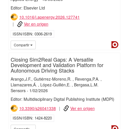
Editor: Elsevier Ltd
10.1016/j.apenergy.2026.127741
Ver en origen
ISSN/ISBN
0306-2619
Dialn
Compartir
Closing Sim2Real Gaps: A Versatile
Development and Validation Platform for
Autonomous Driving Stacks
Arango,J.F.
Gutiérrez-Moreno,R.
Revenga,P.A.
Llamazares,Á.
López-Guillén,E.
Bergasa,L.M.
Sensors
-
1/
02/
2026
Editor: Multidisciplinary Digital Publishing Institute (MDPI)
10.3390/s26041338
Ver en origen
ISSN/ISBN
1424-8220
Dialn
Compartir