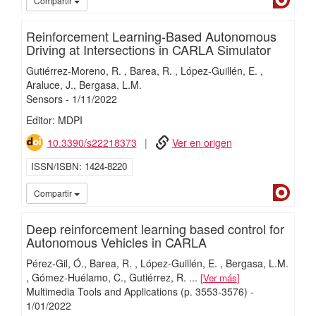
Compartir
Reinforcement Learning-Based Autonomous
Driving at Intersections in CARLA Simulator
Gutiérrez-Moreno, R.
Barea, R.
López-Guillén, E.
Araluce, J.
Bergasa, L.M.
Sensors
-
1/
11/
2022
Editor: MDPI
10.3390/s22218373
Ver en origen
ISSN/ISBN
1424-8220
Dialn
Compartir
Deep reinforcement learning based control for
Autonomous Vehicles in CARLA
Pérez-Gil, Ó.
Barea, R.
López-Guillén, E.
Bergasa, L.M.
Gómez-Huélamo, C.
Gutiérrez, R.
...
Ver más
Multimedia Tools and Applications
(p. 3553-3576)
-
1/
01/
2022