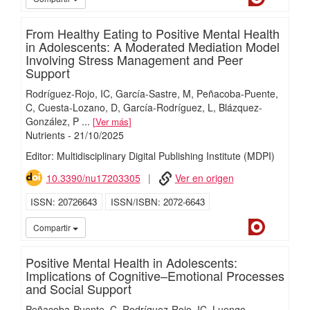
From Healthy Eating to Positive Mental Health
in Adolescents: A Moderated Mediation Model
Involving Stress Management and Peer
Support
Rodríguez-Rojo, IC
García-Sastre, M
Peñacoba-Puente,
C
Cuesta-Lozano, D
García-Rodríguez, L
Blázquez-
González, P
...
Ver más
Nutrients
-
21/
10/
2025
Editor: Multidisciplinary Digital Publishing Institute (MDPI)
10.3390/nu17203305
Ver en origen
ISSN
20726643
ISSN/ISBN
2072-6643
Dialnet
iMari
Compartir
Positive Mental Health in Adolescents:
Implications of Cognitive–Emotional Processes
and Social Support
Peñacoba-Puente, C
Rodríguez-Rojo, IC
Luengo-