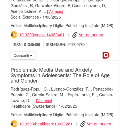
González, R
González-Alegre, P
Cuesta-Lozano, D
Asenjo-Esteve, A
...
Ver más
Social Sciences
-
1/
08/
2025
Editor: Multidisciplinary Digital Publishing Institute (MDPI)
10.3390/socsci14080461
Ver en origen
ISSN
01345486
ISSN/ISBN
2076-0760
Dialnet
iMari
Compartir
Problematic Media Use and Anxiety
Symptoms in Adolescents: The Role of Age
and Gender
Rodríguez-Rojo, I.C.
Luengo-González, R.
Peñacoba-
Puente, C.
García-Sastre, M.
Espín-Lorite, E.
Cuesta-
Lozano, D.
...
Ver más
Healthcare (Switzerland)
-
1/
02/
2025
Editor: Multidisciplinary Digital Publishing Institute (MDPI)
10.3390/healthcare13030281
Ver en origen