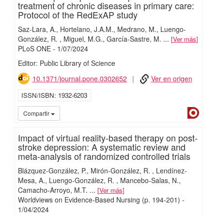
treatment of chronic diseases in primary care:
Protocol of the RedExAP study
Saz-Lara, A.
Hortelano, J.A.M.
Medrano, M.
Luengo-
González, R.
Miguel, M.G.
García-Sastre, M.
...
Ver más
PLoS ONE
-
1/
07/
2024
Editor: Public Library of Science
10.1371/journal.pone.0302652
Ver en origen
ISSN/ISBN
1932-6203
Dialn
Compartir
Impact of virtual reality-based therapy on post-
stroke depression: A systematic review and
meta-analysis of randomized controlled trials
Blázquez-González, P.
Mirón-González, R.
Lendínez-
Mesa, A.
Luengo-González, R.
Mancebo-Salas, N.
Camacho-Arroyo, M.T.
...
Ver más
Worldviews on Evidence-Based Nursing
(p. 194-201)
-
1/
04/
2024