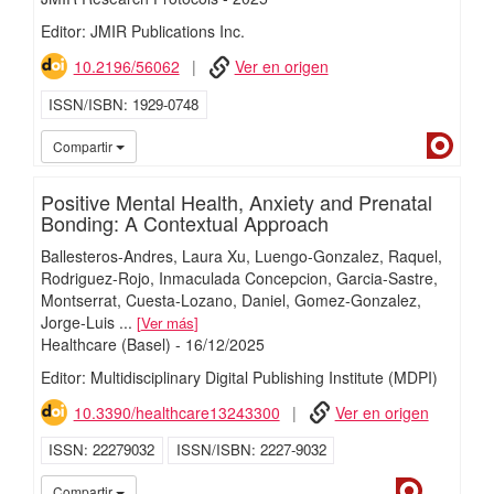
Editor: JMIR Publications Inc.
10.2196/56062
Ver en origen
ISSN/ISBN
1929-0748
Dialn
Compartir
Positive Mental Health, Anxiety and Prenatal
Bonding: A Contextual Approach
Ballesteros-Andres, Laura Xu
Luengo-Gonzalez, Raquel
Rodriguez-Rojo, Inmaculada Concepcion
Garcia-Sastre,
Montserrat
Cuesta-Lozano, Daniel
Gomez-Gonzalez,
Jorge-Luis
...
Ver más
Healthcare (Basel)
-
16/
12/
2025
Editor: Multidisciplinary Digital Publishing Institute (MDPI)
10.3390/healthcare13243300
Ver en origen
ISSN
22279032
ISSN/ISBN
2227-9032
Dialnet
iMari
Compartir