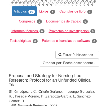
Artículos
Libros
Capítulos de libro
27
1
0
Congresos
Documentos de trabajo
2
0
Informes técnicos
Proyectos de investigación
0
0
Tesis dirigidas
Patentes o licencias de software
0
0
Filtrar Publicaciones
Ordenar por:
Fecha descendente
Proposal and Strategy for Nursing-Led
Research: Protocol for an Unfunded Clinical
Trial
Simón-López, L.C.
Ortuño-Soriano, I.
Luengo-González,
R.
Posada-Moreno, P.
Zaragoza-García, I.
Sánchez-
Gómez, R.
JMIR Research Protocols
-
2025