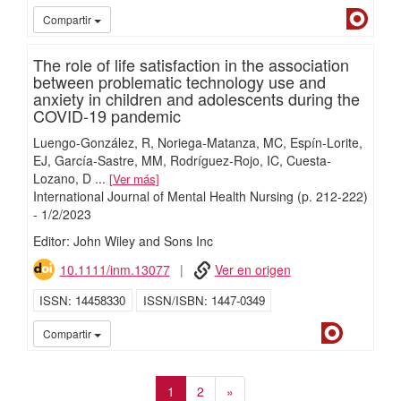
Dialn
Compartir
The role of life satisfaction in the association
between problematic technology use and
anxiety in children and adolescents during the
COVID-19 pandemic
Luengo-González, R
Noriega-Matanza, MC
Espín-Lorite,
EJ
García-Sastre, MM
Rodríguez-Rojo, IC
Cuesta-
Lozano, D
...
Ver más
International Journal of Mental Health Nursing
(p. 212-222)
-
1/
2/
2023
Editor: John Wiley and Sons Inc
10.1111/inm.13077
Ver en origen
ISSN
14458330
ISSN/ISBN
1447-0349
Dialnet
iMari
Compartir
1
2
»