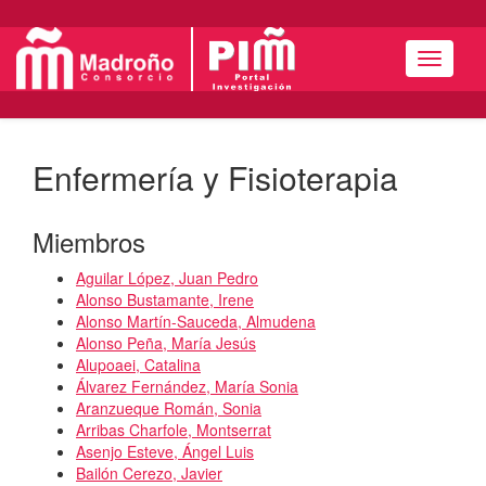
Menú
Enfermería y Fisioterapia
Miembros
Aguilar López, Juan Pedro
Alonso Bustamante, Irene
Alonso Martín-Sauceda, Almudena
Alonso Peña, María Jesús
Alupoaei, Catalina
Álvarez Fernández, María Sonia
Aranzueque Román, Sonia
Arribas Charfole, Montserrat
Asenjo Esteve, Ángel Luis
Bailón Cerezo, Javier