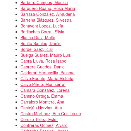
Barbero Campos, Mónica
Barquero Ruano, Rosa María
Barrasa González, Almudena
Barrena Blázquez, Silvestra
Benavent López, Lucía
Berlinches Corral, Silvia
Blanco Díaz, Maite
Bonito Samino, Daniel
Bordel Sáez, Iciar
Buelga Suárez, Mauro Luis
Cabra Lluva, Rosa Isabel
Cabrera Guedes, Daniel
Calderón Hermosilla, Paloma
Calvo Fuente, María Victoria
Calvo Prieto, Montserrat
Cámara González, Lorena
Camino Ortega, Emma
Carralero Montero, Ana
Castejón Hervías, Ana
Castro Martínez, Ana Cristina de
Cerezo Téllez, Ester
Contreras Gómez, Álvaro
Corbacho Pascual, Javier