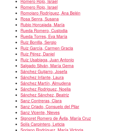
Romero Rojo, Israel
Romero Rojo, Israel
Romojaro Rodríguez, Ana Belén
Rosa Senra, Susana
Rubio Horcajada, María
Rueda Romero, Custodia
Rueda Torres, Eva María
Ruiz Bonilla, Sergio
Ruiz García, Carmen Gracia
Ruiz Pérez, Daniel
Ruiz Usabiaga, Juan Antonio
Salgado Silván, María Gema
Sánchez Guijarro, Josefa
Sánchez Infante, Laura
Sánchez Martín, Almudena
Sánchez Rodriguez, Noelia
Sánchez Sánchez, Beatriz
Sanz Contreras, Clara
Sanz Criado, Consuelo del Pilar
Sanz Vicente, Nieves
Signoret Romero de Ávila, María Cruz
Solís Carpintero, Leticia
Soriano Rodríguez, María Victoria