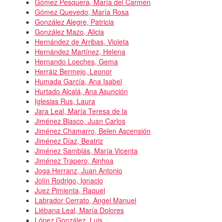
Gómez Pesquera, María del Carmen
Gómez Quevedo, María Rosa
González Alegre, Patricia
González Mazo, Alicia
Hernández de Arribas, Violeta
Hernández Martínez, Helena
Hernando Loeches, Gema
Herráiz Bermejo, Leonor
Humada García, Ana Isabel
Hurtado Alcalá, Ana Asunción
Iglesias Rus, Laura
Jara Leal, María Teresa de la
Jiménez Blasco, Juan Carlos
Jiménez Chamarro, Belen Ascensión
Jiménez Díaz, Beatriz
Jiménez Samblás, María Vicenta
Jiménez Trapero, Ainhoa
Joga Herranz, Juan Antonio
Jolín Rodrigo, Ignacio
Juez Pimienta, Raquel
Labrador Cerrato, Angel Manuel
Liébana Leal, María Dolores
López González, Luis