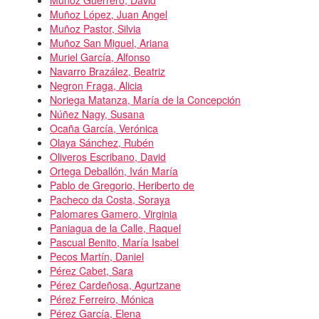
Muñoz López, Juan Angel
Muñoz Pastor, Silvia
Muñoz San Miguel, Ariana
Muriel García, Alfonso
Navarro Brazález, Beatriz
Negron Fraga, Alicia
Noriega Matanza, María de la Concepción
Núñez Nagy, Susana
Ocaña García, Verónica
Olaya Sánchez, Rubén
Oliveros Escribano, David
Ortega Deballón, Iván María
Pablo de Gregorio, Heriberto de
Pacheco da Costa, Soraya
Palomares Gamero, Virginia
Paniagua de la Calle, Raquel
Pascual Benito, María Isabel
Pecos Martín, Daniel
Pérez Cabet, Sara
Pérez Cardeñosa, Agurtzane
Pérez Ferreiro, Mónica
Pérez García, Elena