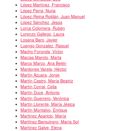
López Martínez, Francisco
López Parra, Nuria
López-Reina Roldán, Juan Manuel
López Sánchez, Jesús
Lorca Colomera, Rubén
Lorenzo Gallego, Laura
Losana Baro, Javier
Luengo Gonzalez, Raquel
Macho Foronda, Víctor
Macías Maroto, Marta
Marco Marco, Ana Belén
Mardones Varela, Héctor
Martín Azuara, Jorge
Martín Castro, María Beatriz
Martín Corral, Celia
Martín Duce, Antonio
Martín Guerrero, Verónica
Martín Llorente, María Jésica
Martín Montalvo, Enrique
Martínez Aparicio, María
Martínez Barquinero, María Sol
Martínez Galve, Elena