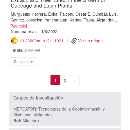
Cabbage and Lupin Plants
Murgueitio-Herrera, Erika
Falconi, Cesar E
Cumbal, Luis
Gomez, Josselyn
Yanchatipan, Karina
Tapia, Alejandro
...
Ver más
Nanomaterials
-
1/
6/
2022
10.3390/nano12111921
Ver en origen
ISSN
20794991
iMari
Compartir
1
2
»
Grupos de investigación
MERCATOR: Tecnologías de la GeoInformación y
Sistemas Inteligentes
Rol:
Miembro