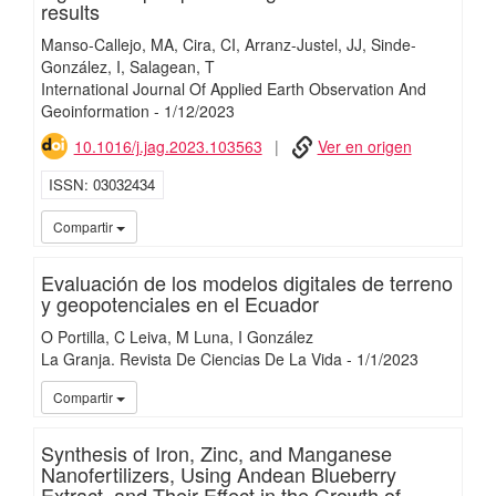
results
Manso-Callejo, MA
Cira, CI
Arranz-Justel, JJ
Sinde-
González, I
Salagean, T
International Journal Of Applied Earth Observation And
Geoinformation
-
1/
12/
2023
10.1016/j.jag.2023.103563
Ver en origen
ISSN
03032434
iMari
Compartir
Evaluación de los modelos digitales de terreno
y geopotenciales en el Ecuador
O Portilla
C Leiva
M Luna
I González
La Granja. Revista De Ciencias De La Vida
-
1/
1/
2023
iMari
Compartir
Synthesis of Iron, Zinc, and Manganese
Nanofertilizers, Using Andean Blueberry
Extract, and Their Effect in the Growth of