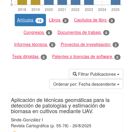
Artículos
Libros
Capítulos de libro
19
0
0
Congresos
Documentos de trabajo
6
0
Informes técnicos
Proyectos de investigación
0
2
Tesis dirigidas
Patentes o licencias de software
0
0
Filtrar Publicaciones
Ordenar por:
Fecha descendente
Aplicación de técnicas geomáticas para la
detección de patologías y estimación de
biomasa en cultivos mediante UAV.
Sinde-González I
Revista Cartográfica
(p. 55-78)
-
26/
8/
2025