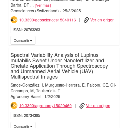
Barba, DF
...
Ver más
Geosciences (Switzerland)
-
25/
3/
2025
10.3390/geosciences15040116
Ver en origen
ISSN
20763263
iMari
Compartir
Spectral Variability Analysis of Lupinus
mutabilis Sweet Under Nanofertilizer and
Chelate Application Through Spectroscopy
and Unmanned Aerial Vehicle (UAV)
Multispectral Images
Sinde-González, I
Murgueitio-Herrera, E
Falconí, CE
Gil-
Docampo, M
Toulkeridis, T
Agronomy-Basel
-
1/
2/
2025
10.3390/agronomy15020469
Ver en origen
ISSN
20734395
iMari
Compartir