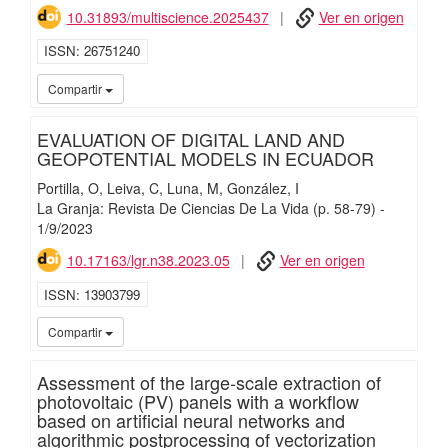
10.31893/multiscience.2025437
Ver en origen
ISSN
26751240
iMari
Compartir
EVALUATION OF DIGITAL LAND AND
GEOPOTENTIAL MODELS IN ECUADOR
Portilla, O
Leiva, C
Luna, M
González, I
La Granja: Revista De Ciencias De La Vida
(p. 58-79)
-
1/
9/
2023
10.17163/lgr.n38.2023.05
Ver en origen
ISSN
13903799
iMari
Compartir
Assessment of the large-scale extraction of
photovoltaic (PV) panels with a workflow
based on artificial neural networks and
algorithmic postprocessing of vectorization