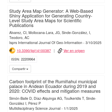
Study Area Map Generator: A Web-Based
Shiny Application for Generating Country-
Level Study Area Maps for Scientific
Publications
Alvarez, CI
Mollocana-Lara, JG
Sinde-González, I
Teodoro, AC
Isprs International Journal Of Geo-Information
-
3/
10/
2025
10.3390/ijgi14100387
Ver en origen
ISSN
22209964
iMari
Compartir
Carbon footprint of the Rumiñahui municipal
palace in Andean Ecuador during 2019 and
2020: COVID effects and mitigation measures
Simón-Baile D
Díaz-Alquinga AG
Toulkeridis T
Sinde-
González I
Pérez P
Multidisciplinary Science Journal
-
1/
1/
2025