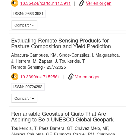
10.35424/rcarto.i111.5911
Ver en origen
ISSN
2663-3981
iMari
Compartir
Evaluating Remote Sensing Products for
Pasture Composition and Yield Prediction
Albacura-Campues, KM
Sinde-González, I
Maiguashca,
J
Herrera, M
Zapata, J
Toulkeridis, T
Remote Sensing
-
23/
7/
2025
10.3390/rs17152561
Ver en origen
ISSN
20724292
iMari
Compartir
Remarkable Geosites of Quito That Are
Aspiring to Be a UNESCO Global Geopark
Toulkeridis, T
Páez-Barrera, GT
Chávez-Melo, MF
Alvarez-Calupiña, GF
Espinoza-Carriel, PM
Chiriboga-