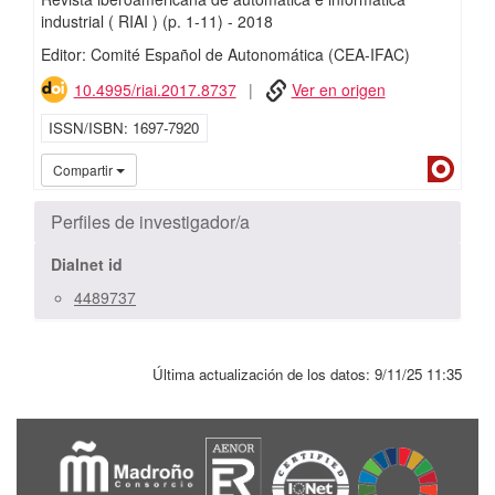
industrial ( RIAI )
(p. 1-11)
-
2018
Editor: Comité Español de Autonomática (CEA-IFAC)
10.4995/riai.2017.8737
Ver en origen
ISSN/ISBN
1697-7920
Dialn
Compartir
Perfiles de investigador/a
Dialnet id
4489737
Última actualización de los datos:
9/11/25 11:35