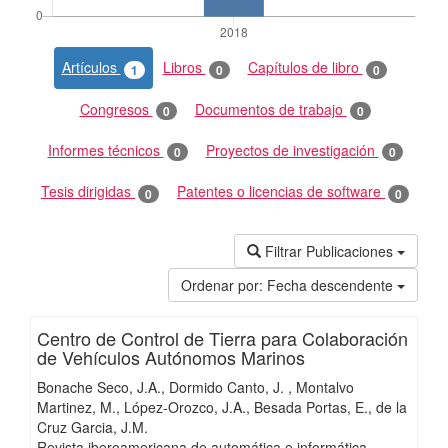
Artículos
Libros
Capítulos de libro
1
0
0
Congresos
Documentos de trabajo
0
0
Informes técnicos
Proyectos de investigación
0
0
Tesis dirigidas
Patentes o licencias de software
0
0
Filtrar Publicaciones
Ordenar por:
Fecha descendente
Centro de Control de Tierra para Colaboración
de Vehículos Autónomos Marinos
Bonache Seco, J.A.
Dormido Canto, J.
Montalvo
Martinez, M.
López-Orozco, J.A.
Besada Portas, E.
de la
Cruz Garcia, J.M.
Revista iberoamericana de automática e informática