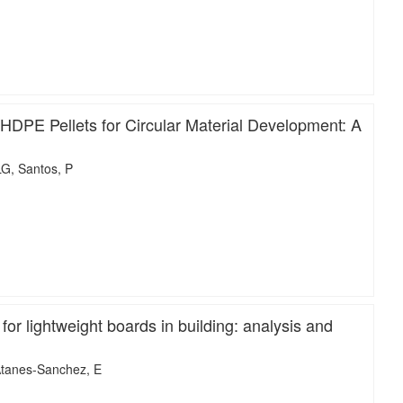
iMari
PE Pellets for Circular Material Development: A
LG
Santos, P
iMarina
iMari
or lightweight boards in building: analysis and
tanes-Sanchez, E