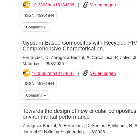
10.3390/ma18184305
Ver en origen
ISSN
19961944
Compartir
Gypsum-Based Composites with Recycled PP/HD
Comprehensive Characterisation.
Ferrández, D
Zaragoza-Benzal, A
Carballosa, P
Calvo, J
Materials
-
28/
8/
2025
10.3390/ma18174037
Ver en origen
ISSN
19961944
Compartir
Towards the design of new circular composites f
environmental performance
Zaragoza-Benzal, A
Ferrandez, D
Santos, P
Mateus, R
A
Journal Of Building Engineering
-
1/
8/
2025