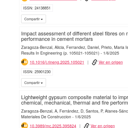
ISSN
24138851
Compartir
Impact assessment of different steel fibres o
performance in cement mortars
Zaragoza-Benzal, Alicia
Ferrandez, Daniel
Prieto, Maria I
Results In Engineering
(p. 105021-105021)
-
1/
6/
2025
10.1016/j.rineng.2025.105021
Ver en origen
ISSN
25901230
Compartir
Lightweight gypsum composite material to impr
chemical, mechanical, thermal and fire perfor
Zaragoza-Benzal, A
Ferrández, D
Santos, P
Atanes-Sánc
Materiales De Construccion
-
1/
6/
2025
10.3989/mc.2025.395824
Ver en origen