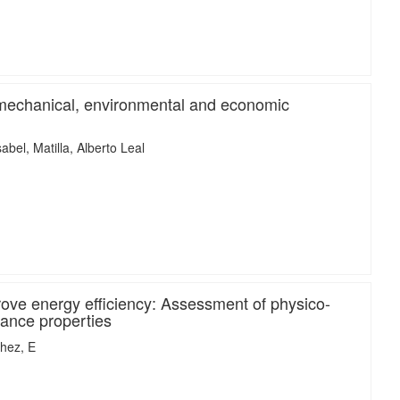
iMari
n mechanical, environmental and economic
sabel
Matilla, Alberto Leal
iMari
ove energy efficiency: Assessment of physico-
mance properties
hez, E