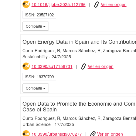
10.1016/j.jobe.2025.112796
Ver en origen
ISSN
23527102
Compartir
Open Energy Data in Spain and Its Contribution
Curto-Rodríguez, R
Marcos-Sánchez, R
Zaragoza-Benzal
Sustainability
-
24/
7/
2025
10.3390/su17156731
Ver en origen
ISSN
19370709
Compartir
Open Data to Promote the Economic and Comm
Case of Spain
Curto-Rodríguez, R
Marcos-Sánchez, R
Zaragoza-Benzal
Urban Science
-
17/
7/
2025
10.3390/urbansci9070277
Ver en origen