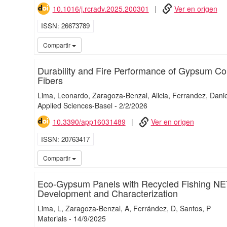
10.1016/j.rcradv.2025.200301
Ver en origen
ISSN
26673789
Compartir
Durability and Fire Performance of Gypsum Co
Fibers
Lima, Leonardo
Zaragoza-Benzal, Alicia
Ferrandez, Danie
Applied Sciences-Basel
-
2/
2/
2026
10.3390/app16031489
Ver en origen
ISSN
20763417
Compartir
Eco-Gypsum Panels with Recycled Fishing NET 
Development and Characterization
Lima, L
Zaragoza-Benzal, A
Ferrández, D
Santos, P
Materials
-
14/
9/
2025