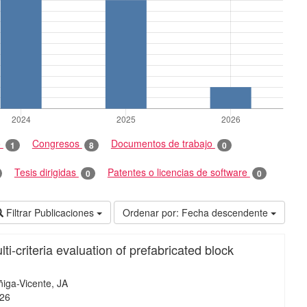
o
Congresos
Documentos de trabajo
1
8
0
Tesis dirigidas
Patentes o licencias de software
0
0
Filtrar Publicaciones
Ordenar por:
Fecha descendente
i-criteria evaluation of prefabricated block
iga-Vicente, JA
26