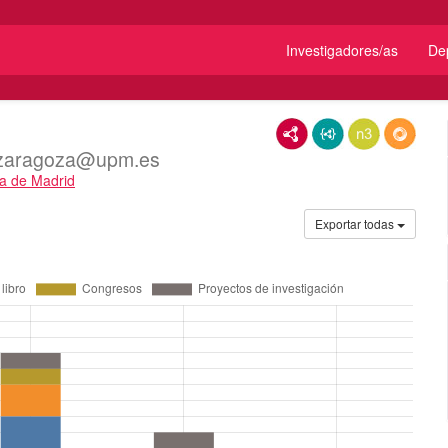
Investigadores/as
De
RDF/XML
JSON-LD
N3/Turtle
RDF
a.zaragoza@upm.es
ca de Madrid
Exportar todas