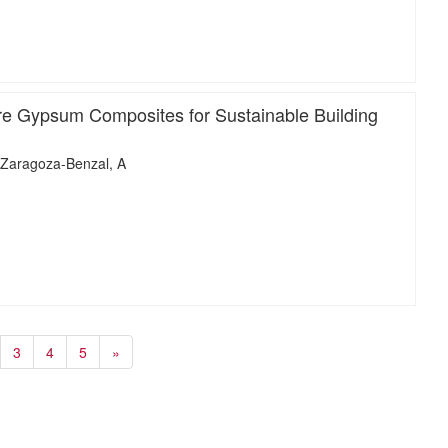
iMari
e Gypsum Composites for Sustainable Building
Zaragoza-Benzal, A
iMari
3
4
5
»