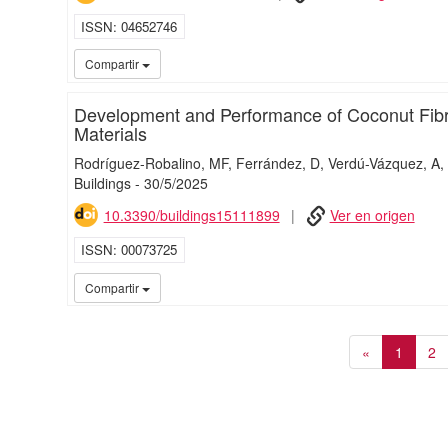
ISSN
04652746
Compartir
Development and Performance of Coconut Fibr
Materials
Rodríguez-Robalino, MF
Ferrández, D
Verdú-Vázquez, A
Buildings
-
30/
5/
2025
10.3390/buildings15111899
Ver en origen
ISSN
00073725
Compartir
«
1
2