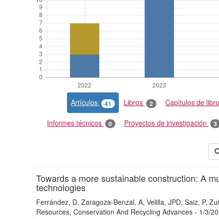
Artículos
Libros
Capítulos de libr
41
2
Informes técnicos
Proyectos de investigación
0
3
Towards a more sustainable construction: A mult
technologies
Ferrández, D
Zaragoza-Benzal, A
Velilla, JPD
Saiz, P
Zuñ
Resources, Conservation And Recycling Advances
-
1/
3/
20