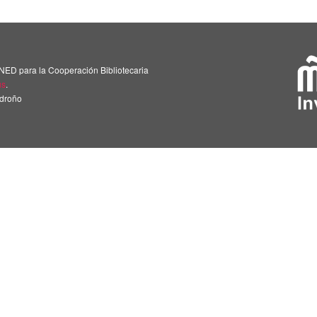
NED para la Cooperación Bibliotecaria
us
.
adroño