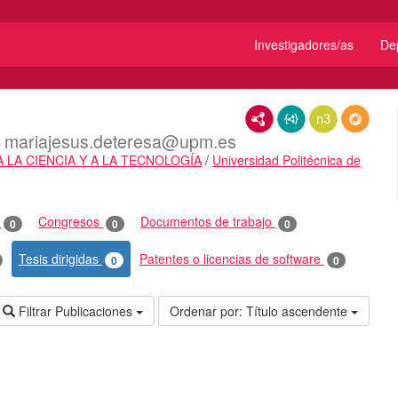
Investigadores/as
De
RDF/XML
JSON-LD
N3/Turtle
RDF
mariajesus.deteresa@upm.es
 LA CIENCIA Y A LA TECNOLOGÍA
/
Universidad Politécnica de
o
Congresos
Documentos de trabajo
0
0
0
Tesis dirigidas
Patentes o licencias de software
0
0
Filtrar Publicaciones
Ordenar por:
Título ascendente