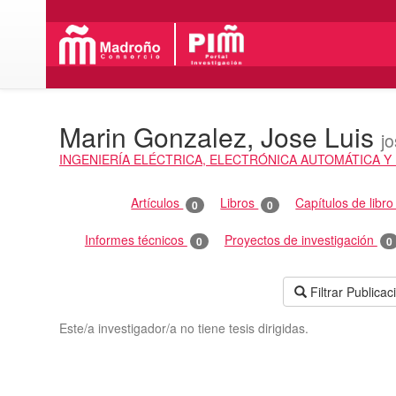
Marin Gonzalez, Jose Luis
j
INGENIERÍA ELÉCTRICA, ELECTRÓNICA AUTOMÁTICA Y 
Actividades
Artículos
Libros
Capítulos de libr
0
0
Informes técnicos
Proyectos de investigación
0
0
Filtrar Publica
Este/a investigador/a no tiene tesis dirigidas.