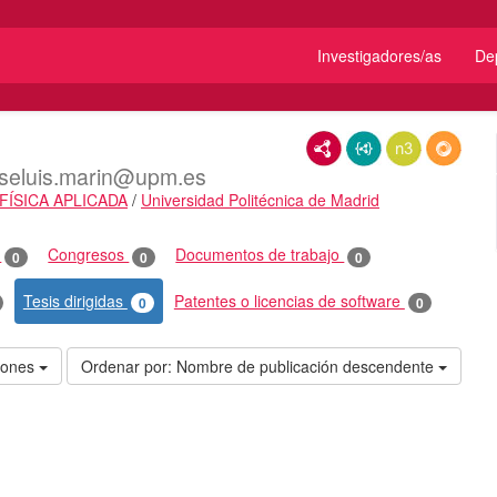
Investigadores/as
De
RDF/XML
JSON-LD
N3/Turtle
RDF
oseluis.marin@upm.es
FÍSICA APLICADA
/
Universidad Politécnica de Madrid
o
Congresos
Documentos de trabajo
0
0
0
Tesis dirigidas
Patentes o licencias de software
0
0
ciones
Ordenar por:
Nombre de publicación descendente