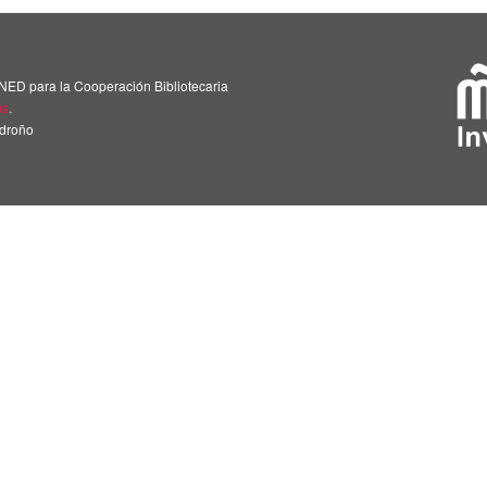
NED para la Cooperación Bibliotecaria
us
.
adroño