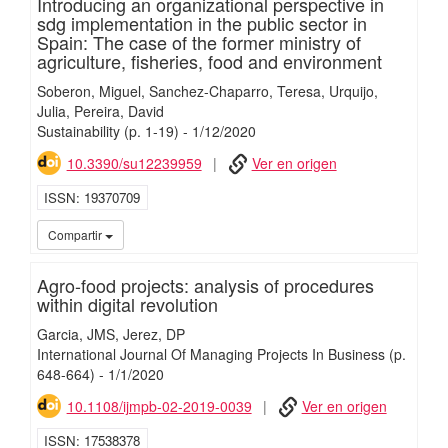
Introducing an organizational perspective in
sdg implementation in the public sector in
Spain: The case of the former ministry of
agriculture, fisheries, food and environment
Soberon, Miguel
Sanchez-Chaparro, Teresa
Urquijo,
Julia
Pereira, David
Sustainability
(p. 1-19)
-
1/
12/
2020
10.3390/su12239959
Ver en origen
ISSN
19370709
iMari
Compartir
Agro-food projects: analysis of procedures
within digital revolution
Garcia, JMS
Jerez, DP
International Journal Of Managing Projects In Business
(p.
648-664)
-
1/
1/
2020
10.1108/ijmpb-02-2019-0039
Ver en origen
ISSN
17538378