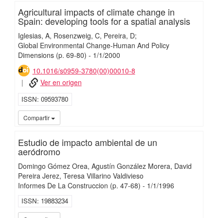
Agricultural impacts of climate change in
Spain: developing tools for a spatial analysis
Iglesias, A
Rosenzweig, C
Pereira, D;
Global Environmental Change-Human And Policy
Dimensions
(p. 69-80)
-
1/
1/
2000
10.1016/s0959-3780(00)00010-8
Ver en origen
ISSN
09593780
iMari
Compartir
Estudio de impacto ambiental de un
aeródromo
Domingo Gómez Orea
Agustín González Morera
David
Pereira Jerez
Teresa Villarino Valdivieso
Informes De La Construccion
(p. 47-68)
-
1/
1/
1996
ISSN
19883234
iMari