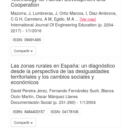
Cooperation
Mazorra, J
Lumbreras, J
Ortiz-Marcos, I
Diaz-Ambrona,
C G H
Carretero, A M
Egido, M A
...
Ver más
International Journal Of Engineering Education
(p. 2204-
2217)
-
1/
1/
2016
ISSN
0949149X
iMari
Compartir
Las zonas rurales en España: un diagnóstico
desde la perspectiva de las desigualdades
territoriales y los cambios sociales y
económicos
David Pereira Jerez, Fernando Fernández Such, Blanca
Ocón Martín, Oscar Márquez Llanes
Documentación Social
(p. 231-260)
-
1/
1/
2004
ISBN
8484403157
ISSN
04178106
iMari
Compartir