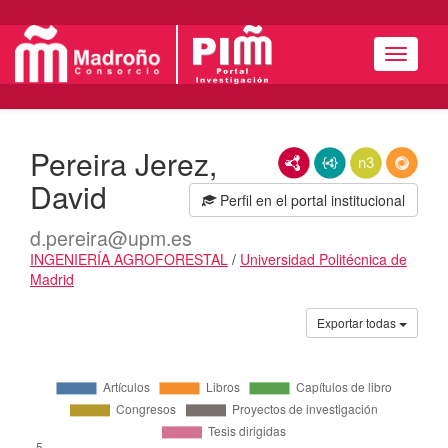
Menú
Pereira Jerez,
RDF/XML
JSON-LD
N3/Turtle
RDF
David
Perfil en el portal institucional
d.pereira@upm.es
INGENIERÍA AGROFORESTAL
/
Universidad Politécnica de
Madrid
Actividades
Exportar todas