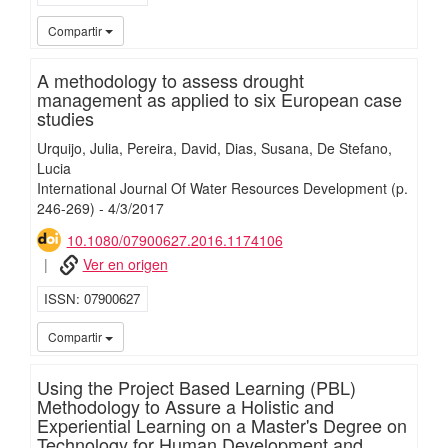
iMari
Compartir
A methodology to assess drought
management as applied to six European case
studies
Urquijo, Julia
Pereira, David
Dias, Susana
De Stefano,
Lucia
International Journal Of Water Resources Development
(p.
246-269)
-
4/
3/
2017
10.1080/07900627.2016.1174106
Ver en origen
ISSN
07900627
iMari
Compartir
Using the Project Based Learning (PBL)
Methodology to Assure a Holistic and
Experiential Learning on a Master's Degree on
Technology for Human Development and