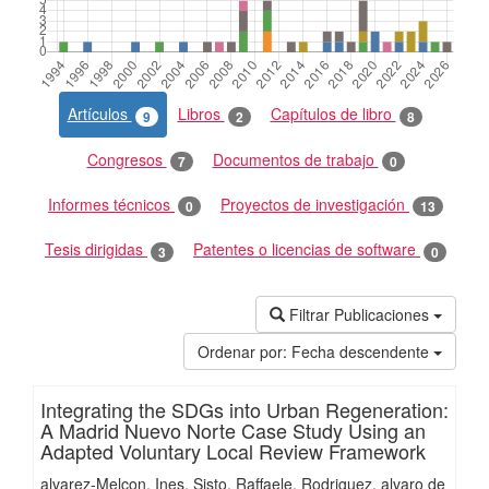
Artículos
Libros
Capítulos de libro
9
2
8
Congresos
Documentos de trabajo
7
0
Informes técnicos
Proyectos de investigación
0
13
Tesis dirigidas
Patentes o licencias de software
3
0
Filtrar Publicaciones
Ordenar por:
Fecha descendente
Integrating the SDGs into Urban Regeneration:
A Madrid Nuevo Norte Case Study Using an
Adapted Voluntary Local Review Framework
alvarez-Melcon, Ines
Sisto, Raffaele
Rodriguez, alvaro de