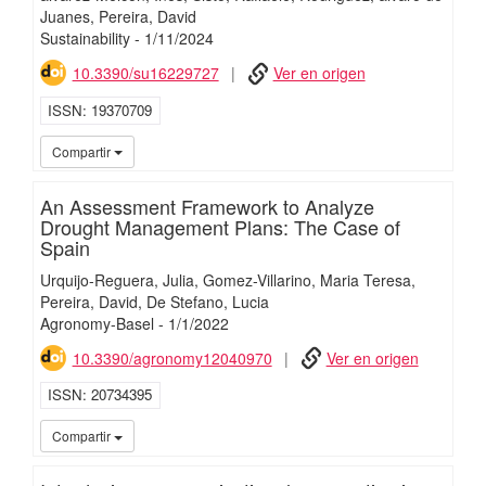
Juanes
Pereira, David
Sustainability
-
1/
11/
2024
10.3390/su16229727
Ver en origen
ISSN
19370709
iMari
Compartir
An Assessment Framework to Analyze
Drought Management Plans: The Case of
Spain
Urquijo-Reguera, Julia
Gomez-Villarino, Maria Teresa
Pereira, David
De Stefano, Lucia
Agronomy-Basel
-
1/
1/
2022
10.3390/agronomy12040970
Ver en origen
ISSN
20734395
iMari
Compartir