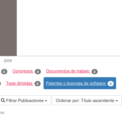
o
Congresos
Documentos de trabajo
0
0
0
Tesis dirigidas
Patentes o licencias de software
0
0
Filtrar Publicaciones
Ordenar por:
Título ascendente
re.