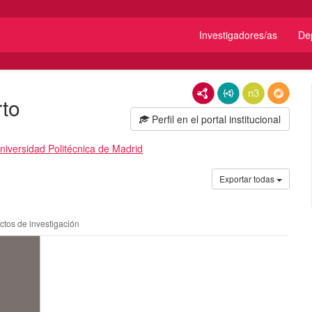
Investigadores/as
De
RDF/XML
JSON-LD
N3/Turtle
RDF
rto
Perfil en el portal institucional
niversidad Politécnica de Madrid
Exportar todas