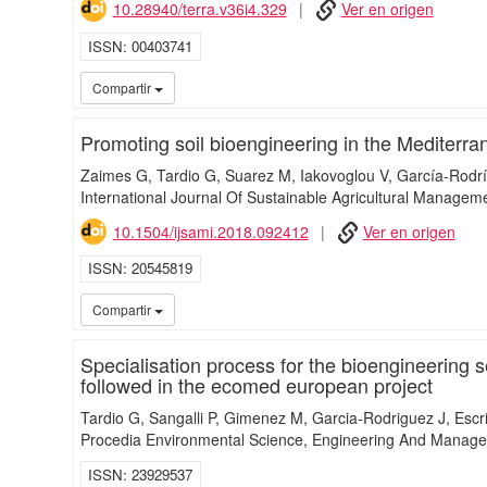
10.28940/terra.v36i4.329
Ver en origen
ISSN
00403741
Compartir
Promoting soil bioengineering in the Mediterr
Zaimes G
Tardio G
Suarez M
Iakovoglou V
García-Rodrí
International Journal Of Sustainable Agricultural Managem
10.1504/ijsami.2018.092412
Ver en origen
ISSN
20545819
Compartir
Specialisation process for the bioengineering 
followed in the ecomed european project
Tardio G
Sangalli P
Gimenez M
Garcia-Rodriguez J
Escr
Procedia Environmental Science, Engineering And Manag
ISSN
23929537