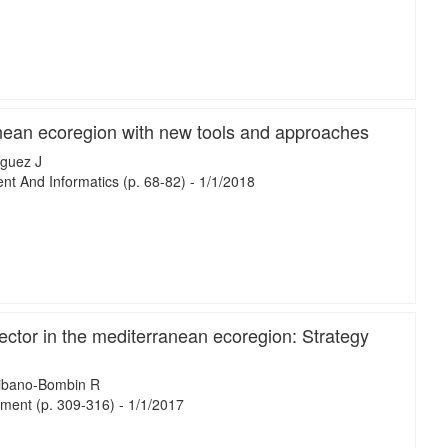
iMari
anean ecoregion with new tools and approaches
guez J
ent And Informatics
(p. 68-82)
-
1/
1/
2018
iMari
sector in the mediterranean ecoregion: Strategy
ibano-Bombin R
ement
(p. 309-316)
-
1/
1/
2017