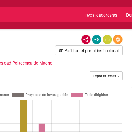
Investigadores/as
De
RDF/XML
JSON-LD
N3/Turtle
RDF
Perfil en el portal institucional
rsidad Politécnica de Madrid
Exportar todas