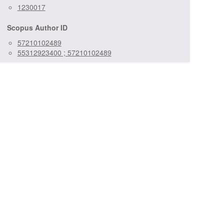
1230017
Scopus Author ID
57210102489
55312923400 ; 57210102489