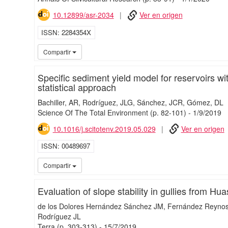
10.12899/asr-2034
Ver en origen
ISSN
2284354X
Compartir
Specific sediment yield model for reservoirs w
statistical approach
Bachiller, AR
Rodríguez, JLG
Sánchez, JCR
Gómez, DL
Science Of The Total Environment
(p. 82-101)
-
1/
9/
2019
10.1016/j.scitotenv.2019.05.029
Ver en origen
ISSN
00489697
Compartir
Evaluation of slope stability in gullies from 
de los Dolores Hernández Sánchez JM
Fernández Reyno
Rodríguez JL
Terra
(p. 303-313)
-
15/
7/
2019