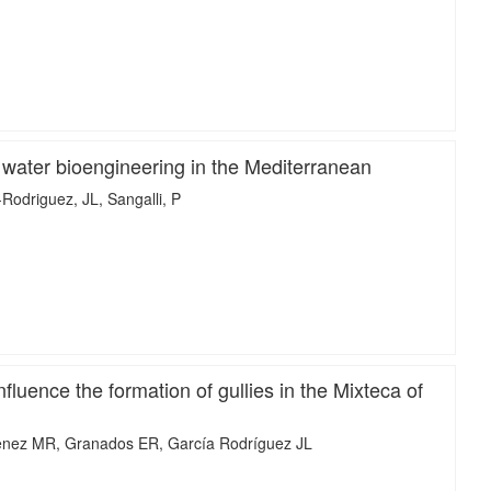
iMari
water bioengineering in the Mediterranean
-Rodriguez, JL
Sangalli, P
iMari
nfluence the formation of gullies in the Mixteca of
enez MR
Granados ER
García Rodríguez JL