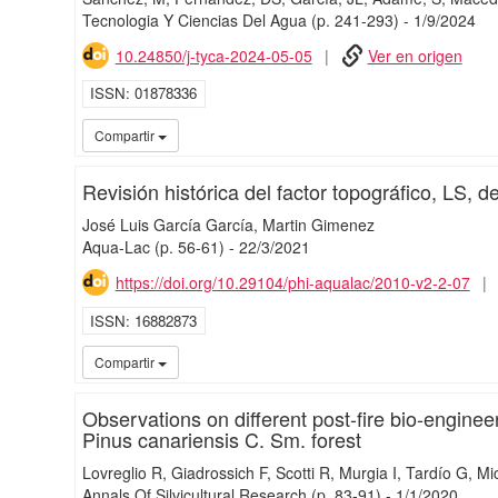
Tecnologia Y Ciencias Del Agua
(p. 241-293)
-
1/
9/
2024
10.24850/j-tyca-2024-05-05
Ver en origen
ISSN
01878336
Compartir
Revisión histórica del factor topográfico, LS, 
José Luis García García
Martin Gimenez
Aqua-Lac
(p. 56-61)
-
22/
3/
2021
https://doi.org/10.29104/phi-aqualac/2010-v2-2-07
ISSN
16882873
Compartir
Observations on different post-fire bio-enginee
Pinus canariensis C. Sm. forest
Lovreglio R
Giadrossich F
Scotti R
Murgia I
Tardío G
Mi
Annals Of Silvicultural Research
(p. 83-91)
-
1/
1/
2020