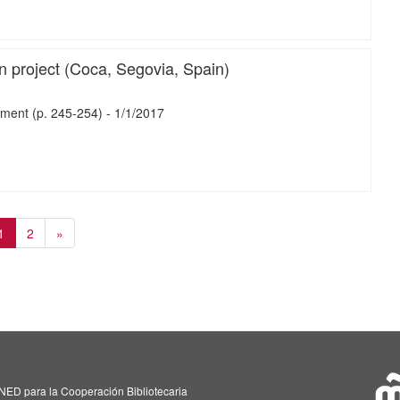
iMari
on project (Coca, Segovia, Spain)
ement
(p. 245-254)
-
1/
1/
2017
iMari
1
2
»
NED para la Cooperación Bibliotecaria