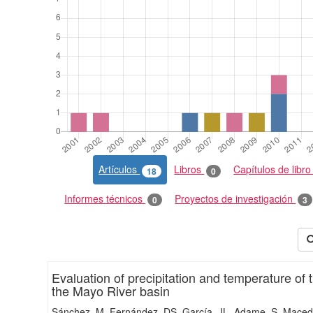
Artículos
Libros
Capítulos de libr
18
0
Informes técnicos
Proyectos de investigación
0
3
Evaluation of precipitation and temperature o
the Mayo River basin
Sánchez, M
Fernández, DS
García, JL
Adame, S
Maced