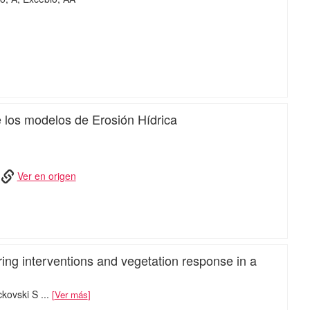
iMari
de los modelos de Erosión Hídrica
Ver en origen
iMari
ring interventions and vegetation response in a
ckovski S
...
Ver más