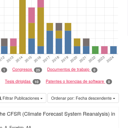
o
Congresos
Documentos de trabajo
1
25
0
Tesis dirigidas
Patentes o licencias de software
10
0
Filtrar Publicaciones
Ordenar por:
Fecha descendente
f the CFSR (Climate Forecast System Reanalysis) in
o, A
Excebio, AA