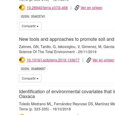
10.28940/terra.v37i3.468
Ver en origen
ISSN
00403741
Compartir
New tools and approaches to promote soil and 
Zaimes, GN
Tardio, G
Iakovoglou, V
Gimenez, M
Garcia
Science Of The Total Environment
-
25/
11/
2019
10.1016/j.scitotenv.2019.133677
Ver en origen
ISSN
00489697
Compartir
Identification of environmental covariates that i
Oaxaca
Toledo Medrano ML
Fernández Reynoso DS
Martínez M
Terra
(p. 323-335)
-
19/
10/
2018