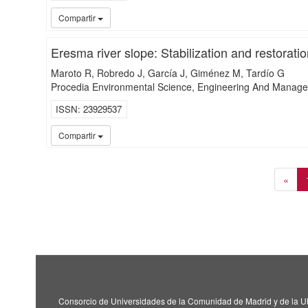
Compartir
Eresma river slope: Stabilization and restorati
Maroto R
Robredo J
García J
Giménez M
Tardío G
Procedia Environmental Science, Engineering And Manag
ISSN
23929537
Compartir
«
Consorcio de Universidades de la Comunidad de Madrid y de la U