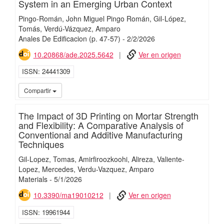
System in an Emerging Urban Context
Pingo-Román, John Miguel Pingo Román
Gil-López,
Tomás
Verdú-Vázquez, Amparo
Anales De Edificacion
(p. 47-57)
-
2/
2/
2026
10.20868/ade.2025.5642
Ver en origen
ISSN
24441309
iMari
Compartir
The Impact of 3D Printing on Mortar Strength
and Flexibility: A Comparative Analysis of
Conventional and Additive Manufacturing
Techniques
Gil-Lopez, Tomas
Amirfiroozkoohi, Alireza
Valiente-
Lopez, Mercedes
Verdu-Vazquez, Amparo
Materials
-
5/
1/
2026
10.3390/ma19010212
Ver en origen
ISSN
19961944