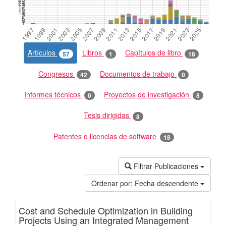
Artículos
Libros
Capítulos de libro
57
1
18
Congresos
Documentos de trabajo
42
0
Informes técnicos
Proyectos de investigación
0
8
Tesis dirigidas
8
Patentes o licencias de software
18
Filtrar Publicaciones
Ordenar por:
Fecha descendente
Cost and Schedule Optimization in Building
Projects Using an Integrated Management