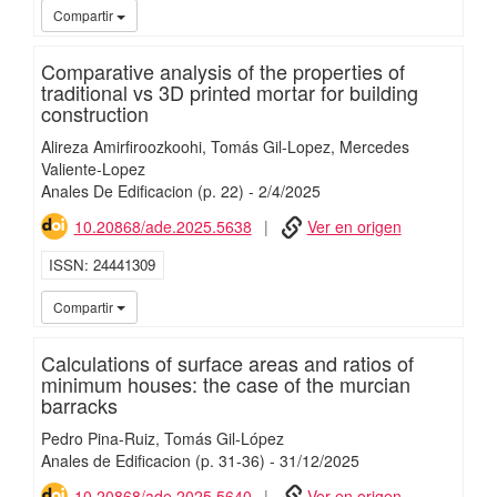
iMari
Compartir
Comparative analysis of the properties of
traditional vs 3D printed mortar for building
construction
Alireza Amirfiroozkoohi
Tomás Gil-Lopez
Mercedes
Valiente-Lopez
Anales De Edificacion
(p. 22)
-
2/
4/
2025
10.20868/ade.2025.5638
Ver en origen
ISSN
24441309
iMari
Compartir
Calculations of surface areas and ratios of
minimum houses: the case of the murcian
barracks
Pedro Pina-Ruiz
Tomás Gil-López
Anales de Edificacion
(p. 31-36)
-
31/
12/
2025
10.20868/ade.2025.5640
Ver en origen