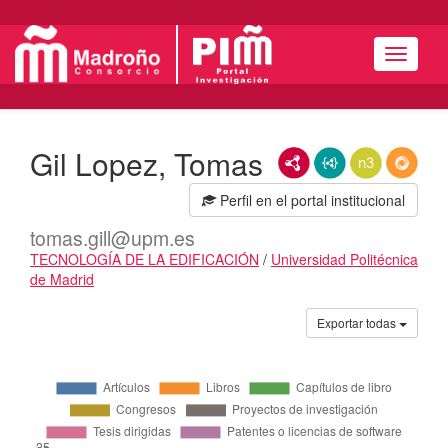
Menú
Gil Lopez, Tomas
RDF/XML
JSON-LD
N3/Turtle
RDF
Perfil en el portal institucional
tomas.gill@upm.es
TECNOLOGÍA DE LA EDIFICACIÓN
/
Universidad Politécnica
de Madrid
Actividades
Exportar todas