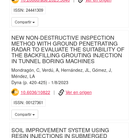
ISSN
24441309
iMari
Compartir
NEW NON-DESTRUCTIVE INSPECTION
METHOD WITH GROUND PENETRATING
RADAR TO EVALUATE THE SUITABILITY OF
THE BACKFILLING GROUTING INJECTION
IN TUNNEL BORING MACHINES
Mondragón, C
Verdú, A
Hernández, JL
Gómez, J
Méndez, LA
Dyna
(p. 420-425)
-
1/
8/
2023
10.6036/10822
Ver en origen
ISSN
00127361
iMari
Compartir
SOIL IMPROVEMENT SYSTEM USING
RESIN INJECTIONS IN SUBMERGED