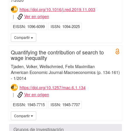
https://doi.org/10.1016/j.red.2019.11.003
Ver en origen
EISSN
1096-6099
ISSN
1094-2025
UC3M
UC3
Compartir
Quantifying the contribution of search to
Open 
wage inequality
Tjaden, Volker
Wellschmied, Felix Maximilian
American Economic Journal-Macroeconomics
(p. 134-161)
-
1/
2014
https://doi.org/10.1257/mac.6.1.134
Ver en origen
EISSN
1945-7715
ISSN
1945-7707
UC3
Compartir
Grupos de investigación