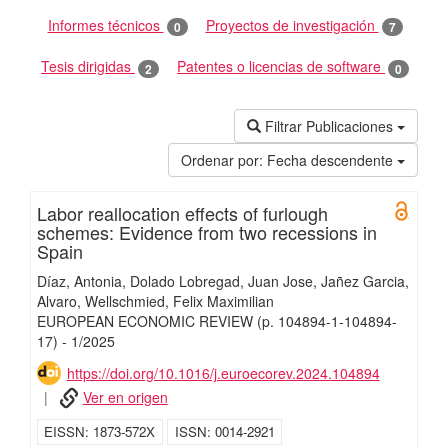
Informes técnicos
Proyectos de investigación
0
7
Tesis dirigidas
Patentes o licencias de software
2
0
Filtrar Publicaciones
Ordenar por:
Fecha descendente
Labor reallocation effects of furlough
Open 
schemes: Evidence from two recessions in
Spain
Díaz, Antonia
Dolado Lobregad, Juan Jose
Jañez Garcia,
Alvaro
Wellschmied, Felix Maximilian
EUROPEAN ECONOMIC REVIEW
(p. 104894-1-104894-
17)
-
1/
2025
https://doi.org/10.1016/j.euroecorev.2024.104894
Ver en origen
EISSN
1873-572X
ISSN
0014-2921