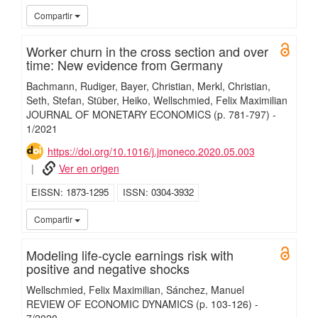
UC3
Compartir
Worker churn in the cross section and over
Open 
time: New evidence from Germany
Bachmann, Rudiger
Bayer, Christian
Merkl, Christian
Seth, Stefan
Stüber, Heiko
Wellschmied, Felix Maximilian
JOURNAL OF MONETARY ECONOMICS
(p. 781-797)
-
1/
2021
https://doi.org/10.1016/j.jmoneco.2020.05.003
Ver en origen
EISSN
1873-1295
ISSN
0304-3932
UC3M
UC3
Compartir
Modeling life-cycle earnings risk with
Open 
positive and negative shocks
Wellschmied, Felix Maximilian
Sánchez, Manuel
REVIEW OF ECONOMIC DYNAMICS
(p. 103-126)
-
7/
2020