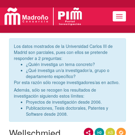
Menú
Los datos mostrados de la Universidad Carlos III de
Madrid son parciales, pues con ellos se pretende
responder a 2 preguntas:
¿Quién investiga un tema concreto?
¿Qué investiga un/a investigador/a, grupo o
departamento específico?
Por esta razón sólo recoge investigadores/as en activo.
Además, sólo se recogen los resultados de
investigación siguiendo estos límites:
Proyectos de investigación desde 2006.
Publicaciones, Tesis doctorales, Patentes y
Software desde 2008.
Wellschmied,
RDF/XML
JSON-LD
N3/Turtle
RDF