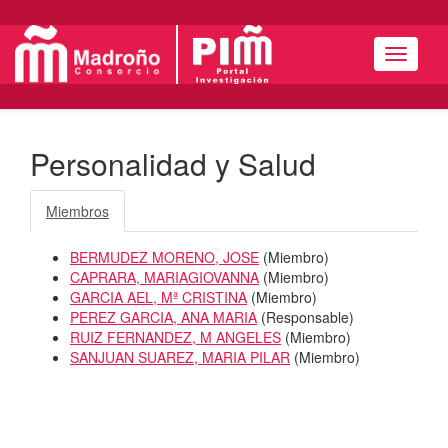
Menú
Personalidad y Salud
Miembros
BERMUDEZ MORENO, JOSE
(
Miembro
)
CAPRARA, MARIAGIOVANNA
(
Miembro
)
GARCIA AEL, Mª CRISTINA
(
Miembro
)
PEREZ GARCIA, ANA MARIA
(
Responsable
)
RUIZ FERNANDEZ, M ANGELES
(
Miembro
)
SANJUAN SUAREZ, MARIA PILAR
(
Miembro
)