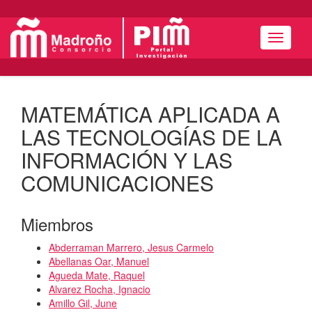
Menú
MATEMÁTICA APLICADA A
LAS TECNOLOGÍAS DE LA
INFORMACIÓN Y LAS
COMUNICACIONES
Miembros
Abderraman Marrero, Jesus Carmelo
Abellanas Oar, Manuel
Agueda Mate, Raquel
Alvarez Rocha, Ignacio
Amillo Gil, June