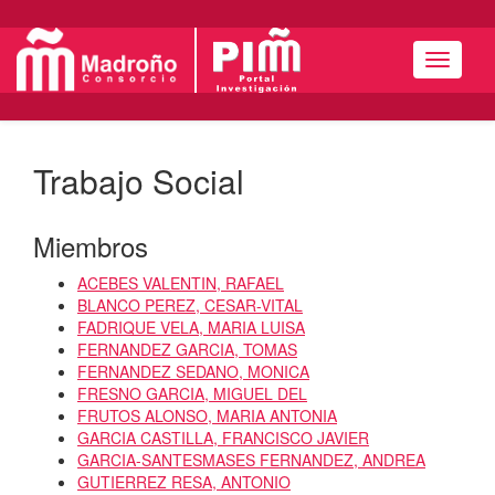
Menú
Trabajo Social
Miembros
ACEBES VALENTIN, RAFAEL
BLANCO PEREZ, CESAR-VITAL
FADRIQUE VELA, MARIA LUISA
FERNANDEZ GARCIA, TOMAS
FERNANDEZ SEDANO, MONICA
FRESNO GARCIA, MIGUEL DEL
FRUTOS ALONSO, MARIA ANTONIA
GARCIA CASTILLA, FRANCISCO JAVIER
GARCIA-SANTESMASES FERNANDEZ, ANDREA
GUTIERREZ RESA, ANTONIO