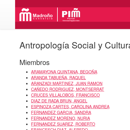
Antropología Social y Cultur
Miembros
ARAMAYONA QUINTANA, BEGOÑA
ARANDA TABUEÑA, RAQUEL
ARANZADI MARTINEZ, JUAN RAMON
CAÑEDO RODRIGUEZ, MONTSERRAT
CRUCES VILLALOBOS, FRANCISCO
DIAZ DE RADA BRUN, ANGEL
ESPINOZA CARTES, CAROLINA ANDREA
FERNANDEZ GARCIA, SANDRA
FERNANDEZ MORENO, NURIA
FERNANDEZ SUAREZ, ROBERTO
FRANCESCH DIAZ, ALFREDO