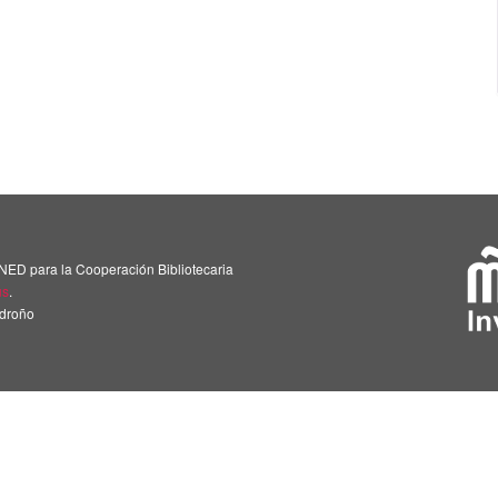
NED para la Cooperación Bibliotecaria
us
.
adroño