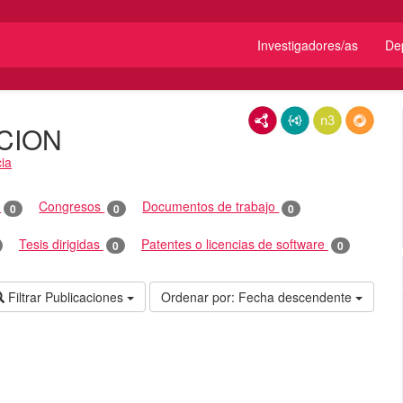
Investigadores/as
De
RDF/XML
JSON-LD
N3/Turtle
RDF
CION
ia
o
Congresos
Documentos de trabajo
0
0
0
Tesis dirigidas
Patentes o licencias de software
0
0
Filtrar Publicaciones
Ordenar por:
Fecha descendente