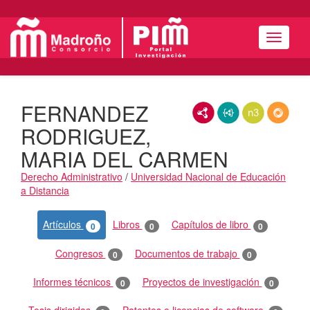
Menú
FERNANDEZ
RDF/XML
JSON-LD
N3/Turtle
RDF
RODRIGUEZ,
MARIA DEL CARMEN
Derecho Administrativo
/
Universidad Nacional de Educación
a Distancia
Actividades
Artículos
Libros
Capítulos de libro
0
0
0
Congresos
Documentos de trabajo
0
0
Informes técnicos
Proyectos de investigación
0
0