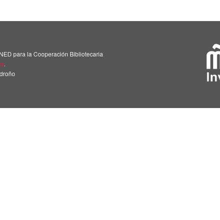
NED para la Cooperación Bibliotecaria
us
.
adroño