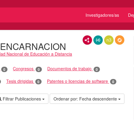
Investigadores/as
De
RDF/XML
JSON-LD
N3/Turtle
RDF
A ENCARNACION
dad Nacional de Educación a Distancia
o
Congresos
Documentos de trabajo
0
0
0
Tesis dirigidas
Patentes o licencias de software
0
0
Filtrar Publicaciones
Ordenar por:
Fecha descendente