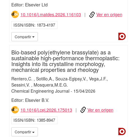
Editor: Elsevier Ltd
10.1016/j.matdes.2026.116103
Ver en origen
ISSN/ISBN
1873-4197
Dialn
Compartir
Bio-based poly(ethylene brassylate) as a
sustainable high-performance thermoplastic:
Insights into its crystalline morphology,
mechanical properties and rheology
Rentero,C.
Sotillo,A.
Souza-Egipsy,V.
Vega,J.F.
Sessini,V.
Mosquera,M.E.G.
Chemical Engineering Journal
-
15/
04/
2026
Editor: Elsevier B.V.
10.1016/j.cej.2026.175013
Ver en origen
ISSN/ISBN
1385-8947
Dialn
Compartir