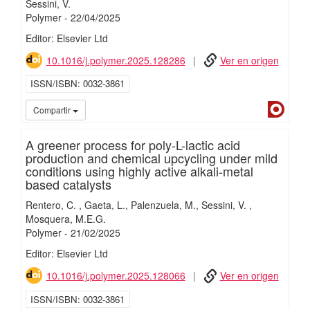
Sessini, V.
Polymer
-
22/
04/
2025
Editor: Elsevier Ltd
10.1016/j.polymer.2025.128286
Ver en origen
ISSN/ISBN
0032-3861
Dialn
Compartir
A greener process for poly-L-lactic acid
production and chemical upcycling under mild
conditions using highly active alkali-metal
based catalysts
Rentero, C.
Gaeta, L.
Palenzuela, M.
Sessini, V.
Mosquera, M.E.G.
Polymer
-
21/
02/
2025
Editor: Elsevier Ltd
10.1016/j.polymer.2025.128066
Ver en origen
ISSN/ISBN
0032-3861