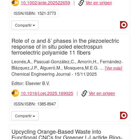
10.1002/anie.202522659
Ver en origen
ISSN/ISBN
1521-3773
Dialn
Compartir
Role of α and δ’ phases in the piezoelectric
response of in situ poled electrospun
ferroelectric polyamide 11 fibers
Leonés,A.
Pascual-González,C.
Amorín,H.
Fernández-
Blázquez,J.P.
Algueró,M.
Mosquera,M.E.G.
...
Ver más
Chemical Engineering Journal
-
15/
11/
2025
Editor: Elsevier B.V.
10.1016/j.cej.2025.169025
Ver en origen
ISSN/ISBN
1385-8947
Dialn
Compartir
Upcycling Orange-Based Waste into
Functional CNCs for Greener L-Lactide Ring-