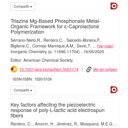
Dialn
Compartir
Triazine Mg-Based Phosphonate Metal-
Organic Framework for ϵ-Caprolactone
Polymerization
Serrano-Nieto,R.
Rentero,C.
Salcedo-Abraira,P.
Biglione,C.
Cornejo Manrique,A.M.
Devic,T.
...
Ver más
Inorganic Chemistry
(p. 11696-11704)
-
16/
06/
2025
Editor: American Chemical Society
10.1021/acs.inorgchem.5c01174
Ver en origen
ISSN/ISBN
1520-510X
Dialn
Compartir
Key factors affecting the piezoelectric
response of poly-L-lactic acid electrospun
fibers
Rentero, C.
Amorín, H.
Jiménez, R.
Mosquera, M.E.G.