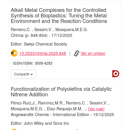
Alkali Metal Complexes for the Controlled
Synthesis of Bioplastics: Tuning the Metal
Environment and the Reaction Conditions
Rentero,C.
Sessini,V.
Mosquera,M.E.G.
Chimia
(p. 848-854)
-
17/
12/
2025
Editor: Swiss Chemical Society
10.2533/chimia.2025.848
Ver en origen
ISSN/ISBN
0009-4293
Dialn
Compartir
Functionalization of Polyolefins via Catalytic
Nitrene Addition
Pérez-Ruíz,J.
Ramírez,M.R.
Rentero,C.
Sessini,V.
Mosquera,M.E.G.
Díaz-Requejo,M.M.
...
Ver más
Angewandte Chemie - International Edition
-
15/
12/
2025
Editor: John Wiley and Sons Inc