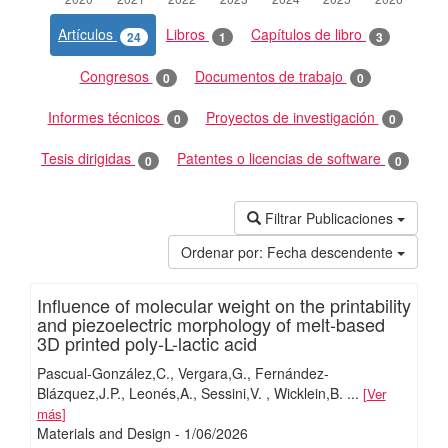
Artículos
Libros
Capítulos de libro
24
1
3
Congresos
Documentos de trabajo
0
0
Informes técnicos
Proyectos de investigación
0
0
Tesis dirigidas
Patentes o licencias de software
0
0
Filtrar Publicaciones
Ordenar por:
Fecha descendente
Influence of molecular weight on the printability
and piezoelectric morphology of melt-based
3D printed poly-L-lactic acid
Pascual-González,C.
Vergara,G.
Fernández-
Blázquez,J.P.
Leonés,A.
Sessini,V.
Wicklein,B.
...
Ver
más
Materials and Design
-
1/
06/
2026