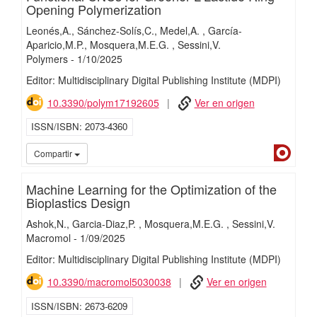
Opening Polymerization
Leonés,A.
Sánchez-Solís,C.
Medel,A.
García-
Aparicio,M.P.
Mosquera,M.E.G.
Sessini,V.
Polymers
-
1/
10/
2025
Editor: Multidisciplinary Digital Publishing Institute (MDPI)
10.3390/polym17192605
Ver en origen
ISSN/ISBN
2073-4360
Dialn
Compartir
Machine Learning for the Optimization of the
Bioplastics Design
Ashok,N.
Garcia-Diaz,P.
Mosquera,M.E.G.
Sessini,V.
Macromol
-
1/
09/
2025
Editor: Multidisciplinary Digital Publishing Institute (MDPI)
10.3390/macromol5030038
Ver en origen
ISSN/ISBN
2673-6209