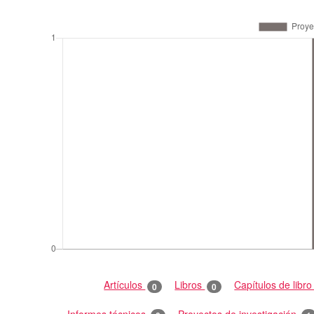
Artículos
Libros
Capítulos de libr
0
0
Informes técnicos
Proyectos de investigación