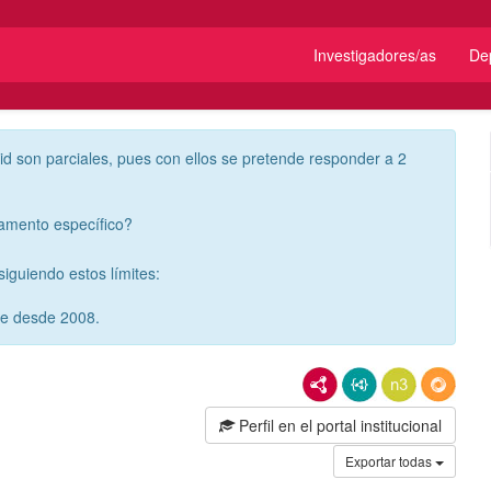
Investigadores/as
De
id son parciales, pues con ellos se pretende responder a 2
tamento específico?
iguiendo estos límites:
re desde 2008.
RDF/XML
JSON-LD
N3/Turtle
RDF
Perfil en el portal institucional
Exportar todas