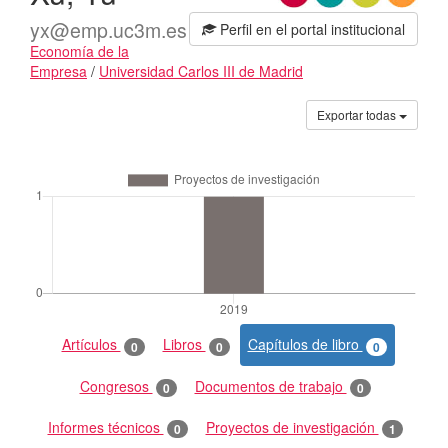
yx@emp.uc3m.es
Perfil en el portal institucional
Economía de la
Empresa
/
Universidad Carlos III de Madrid
Actividades
Exportar todas
Artículos
Libros
Capítulos de libro
0
0
0
Congresos
Documentos de trabajo
0
0
Informes técnicos
Proyectos de investigación
0
1