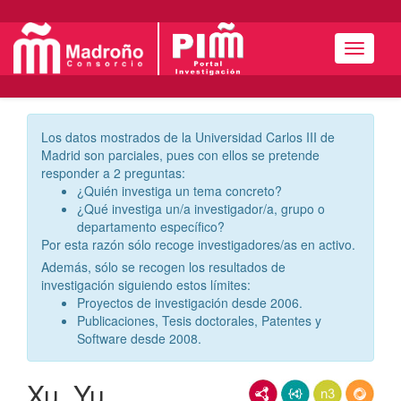
Menú
Los datos mostrados de la Universidad Carlos III de
Madrid son parciales, pues con ellos se pretende
responder a 2 preguntas:
¿Quién investiga un tema concreto?
¿Qué investiga un/a investigador/a, grupo o
departamento específico?
Por esta razón sólo recoge investigadores/as en activo.
Además, sólo se recogen los resultados de
investigación siguiendo estos límites:
Proyectos de investigación desde 2006.
Publicaciones, Tesis doctorales, Patentes y
Software desde 2008.
Xu, Yu
RDF/XML
JSON-LD
N3/Turtle
RDF