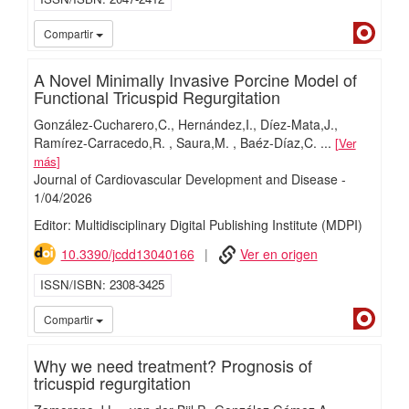
Dialn
Compartir
A Novel Minimally Invasive Porcine Model of
Functional Tricuspid Regurgitation
González-Cucharero,C.
Hernández,I.
Díez-Mata,J.
Ramírez-Carracedo,R.
Saura,M.
Baéz-Díaz,C.
...
Ver
más
Journal of Cardiovascular Development and Disease
-
1/
04/
2026
Editor: Multidisciplinary Digital Publishing Institute (MDPI)
10.3390/jcdd13040166
Ver en origen
ISSN/ISBN
2308-3425
Dialn
Compartir
Why we need treatment? Prognosis of
tricuspid regurgitation