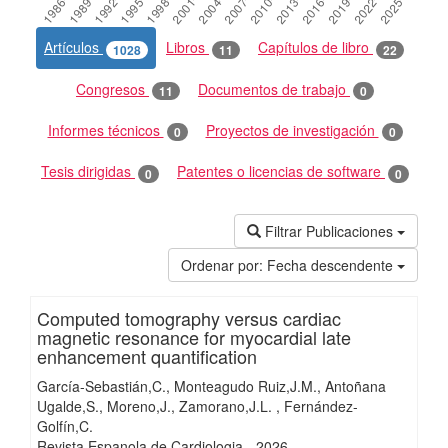
Artículos
Libros
Capítulos de libro
1028
11
22
Congresos
Documentos de trabajo
11
0
Informes técnicos
Proyectos de investigación
0
0
Tesis dirigidas
Patentes o licencias de software
0
0
Filtrar Publicaciones
Ordenar por:
Fecha descendente
Computed tomography versus cardiac
magnetic resonance for myocardial late
enhancement quantification
García-Sebastián,C.
Monteagudo Ruiz,J.M.
Antoñana
Ugalde,S.
Moreno,J.
Zamorano,J.L.
Fernández-
Golfín,C.
Revista Espanola de Cardiologia
-
2026