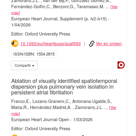
Zamorano,J.L.
van der Bijl,P.
González Gómez,A.
Fernández-Golfìn,C.
Benzoni,G.
Taramasso,M.
...
Ver
más
European Heart Journal, Supplement
(p. iv2-iv15)
-
1/
04/
2026
Editor: Oxford University Press
10.1093/eurheartjsupp/suaf093
Ver en origen
ISSN/ISBN
1554-2815
Dialn
Compartir
Ablation of visually identified spatiotemporal
dispersion plus pulmonary vein isolation in
persistent atrial fibrillation
Franco,E.
Lozano-Granero,C.
Antonana-Ugalde,S.
Matía,R.
Hernández-Madrid,A.
Zamorano,J.L.
...
Ver
más
European Heart Journal Open
-
1/
03/
2026
Editor: Oxford University Press