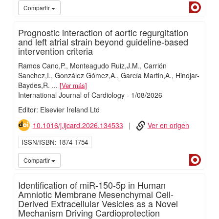
Dialn
Compartir
Prognostic interaction of aortic regurgitation
and left atrial strain beyond guideline-based
intervention criteria
Ramos Cano,P.
Monteagudo Ruiz,J.M.
Carrión
Sanchez,I.
González Gómez,A.
García Martin,A.
Hinojar-
Baydes,R.
...
Ver más
International Journal of Cardiology
-
1/
08/
2026
Editor: Elsevier Ireland Ltd
10.1016/j.ijcard.2026.134533
Ver en origen
ISSN/ISBN
1874-1754
Dialn
Compartir
Identification of miR-150-5p in Human
Amniotic Membrane Mesenchymal Cell-
Derived Extracellular Vesicles as a Novel
Mechanism Driving Cardioprotection