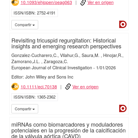
10.1093/ehjopen/oeag063
Ver en origen
ISSN/ISBN
2752-4191
Dialn
Compartir
Revisiting tricuspid regurgitation: Historical
insights and emerging research perspectives
Gonzalez-Cucharero,C.
Vilahur,G.
Saura,M.
Hinojar,R.
Zamorano,J.L.
Zaragoza,C.
European Journal of Clinical Investigation
-
1/
01/
2026
Editor: John Wiley and Sons Inc
10.1111/eci.70138
Ver en origen
ISSN/ISBN
1365-2362
Dialn
Compartir
miRNAs como biomarcadores y moduladores
potenciales en la progresión de la calcificación
de la válvula aórtica (CAVD)