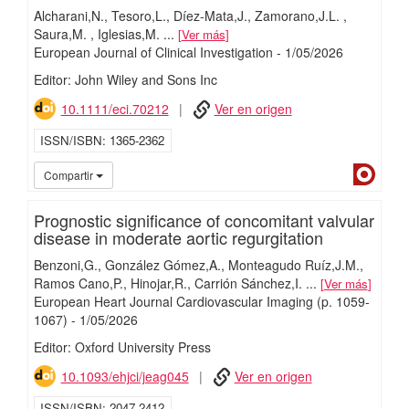
Alcharani,N.
Tesoro,L.
Díez-Mata,J.
Zamorano,J.L.
Saura,M.
Iglesias,M.
...
Ver más
European Journal of Clinical Investigation
-
1/
05/
2026
Editor: John Wiley and Sons Inc
10.1111/eci.70212
Ver en origen
ISSN/ISBN
1365-2362
Dialn
Compartir
Prognostic significance of concomitant valvular
disease in moderate aortic regurgitation
Benzoni,G.
González Gómez,A.
Monteagudo Ruíz,J.M.
Ramos Cano,P.
Hinojar,R.
Carrión Sánchez,I.
...
Ver más
European Heart Journal Cardiovascular Imaging
(p. 1059-
1067)
-
1/
05/
2026
Editor: Oxford University Press
10.1093/ehjci/jeag045
Ver en origen
ISSN/ISBN
2047-2412