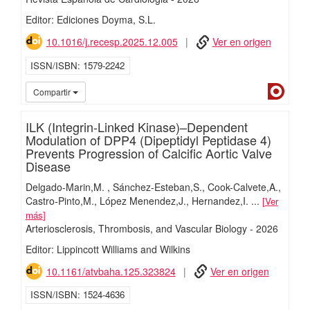
Editor: Ediciones Doyma, S.L.
10.1016/j.recesp.2025.12.005
Ver en origen
ISSN/ISBN
1579-2242
Dialn
Compartir
ILK (Integrin-Linked Kinase)–Dependent
Modulation of DPP4 (Dipeptidyl Peptidase 4)
Prevents Progression of Calcific Aortic Valve
Disease
Delgado-Marin,M.
Sánchez-Esteban,S.
Cook-Calvete,A.
Castro-Pinto,M.
López Menendez,J.
Hernandez,I.
...
Ver
más
Arteriosclerosis, Thrombosis, and Vascular Biology
-
2026
Editor: Lippincott Williams and Wilkins
10.1161/atvbaha.125.323824
Ver en origen
ISSN/ISBN
1524-4636