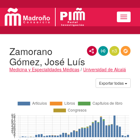
Menú
Zamorano
RDF/XML
JSON-LD
N3/Turtle
RDF
Gómez, José Luís
Medicina y Especialidades Médicas
/
Universidad de Alcalá
Actividades
Exportar todas