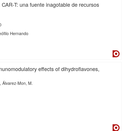
 CAR-T: una fuente inagotable de recursos
0
eófilo Hernando
Dialne
munomodulatory effects of dihydroflavones,
Álvarez‐Mon, M.
Dialne