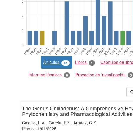
Artículos
Libros
Capítulos de libr
41
1
Informes técnicos
Proyectos de investigación
0
0
The Genus Chiliadenus: A Comprehensive Revi
Phytochemistry and Pharmacological Activities
Castillo, L.V.
García, F.Z.
Arnáez, C.Z.
Plants
-
1/
01/
2025