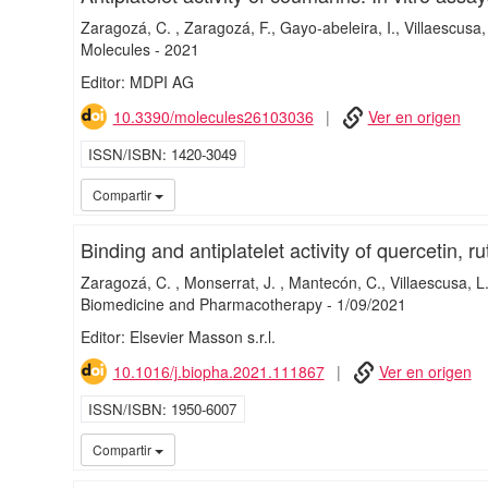
Zaragozá, C.
Zaragozá, F.
Gayo‐abeleira, I.
Villaescusa,
Molecules
-
2021
Editor: MDPI AG
10.3390/molecules26103036
Ver en origen
ISSN/ISBN
1420-3049
Compartir
Binding and antiplatelet activity of quercetin, r
Zaragozá, C.
Monserrat, J.
Mantecón, C.
Villaescusa, L
Biomedicine and Pharmacotherapy
-
1/
09/
2021
Editor: Elsevier Masson s.r.l.
10.1016/j.biopha.2021.111867
Ver en origen
ISSN/ISBN
1950-6007
Compartir