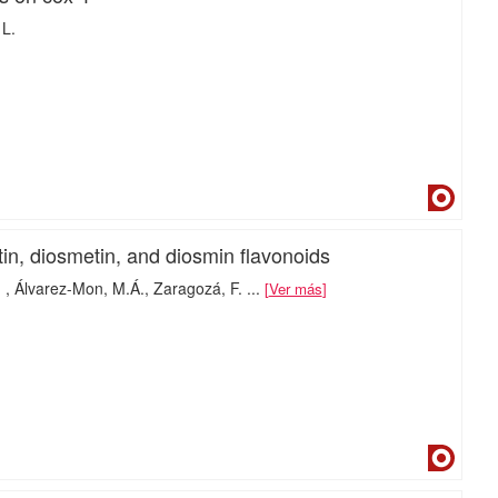
 L.
Dialne
utin, diosmetin, and diosmin flavonoids
.
Álvarez-Mon, M.Á.
Zaragozá, F.
...
Ver más
Dialne