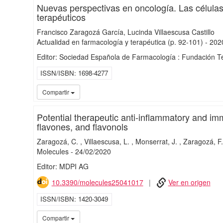
Nuevas perspectivas en oncología. Las células
terapéuticos
Francisco Zaragozá García
Lucinda Villaescusa Castillo
Actualidad en farmacología y terapéutica
(p. 92-101)
-
202
Editor: Sociedad Española de Farmacología : Fundación T
ISSN/ISBN
1698-4277
Compartir
Potential therapeutic anti‐inflammatory and im
flavones, and flavonols
Zaragozá, C.
Villaescusa, L.
Monserrat, J.
Zaragozá, F.
Molecules
-
24/
02/
2020
Editor: MDPI AG
10.3390/molecules25041017
Ver en origen
ISSN/ISBN
1420-3049
Compartir