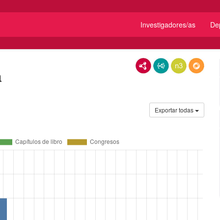
Investigadores/as
De
RDF/XML
JSON-LD
N3/Turtle
RDF
a
Exportar todas