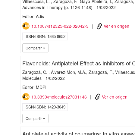
Villaescusa, L.
Zaragozá, F.
Gayo-Abeleira, I.
Zaragozá,
Advances in Therapy
(p. 1126-1148)
-
1/
03/
2022
Editor: Adis
10.1007/s12325-022-02042-3
Ver en origen
ISSN/ISBN
1865-8652
Compartir
Flavonoids: Antiplatelet Effect as Inhibitors of
Zaragozá, C.
Álvarez-Mon, M.Á.
Zaragozá, F.
Villaescus
Molecules
-
1/
02/
2022
Editor: MDPI
10.3390/molecules27031146
Ver en origen
ISSN/ISBN
1420-3049
Compartir
Antiplatelet activity of coumarins: In vitro assa