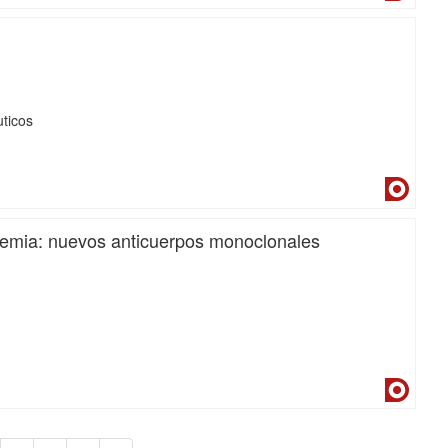
ticos
Dialne
olemia: nuevos anticuerpos monoclonales
Dialne