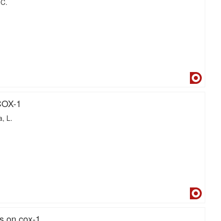
 C.
Dialne
 COX-1
a, L.
Dialne
ys on cox‐1