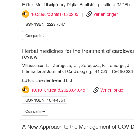
Editor: Multidisciplinary Digital Publishing Institute (MDPI)
10.3390/plants14020205
Ver en origen
ISSN/ISBN
2223-7747
Compartir
Herbal medicines for the treatment of cardiovas
review
Villaescusa, L.
Zaragozá, C.
Zaragozá, F.
Tamargo, J.
International Journal of Cardiology
(p. 44-52)
-
15/
08/
2023
Editor: Elsevier Ireland Ltd
10.1016/j.ijcard.2023.04.045
Ver en origen
ISSN/ISBN
1874-1754
Compartir
A New Approach to the Management of COVID-19