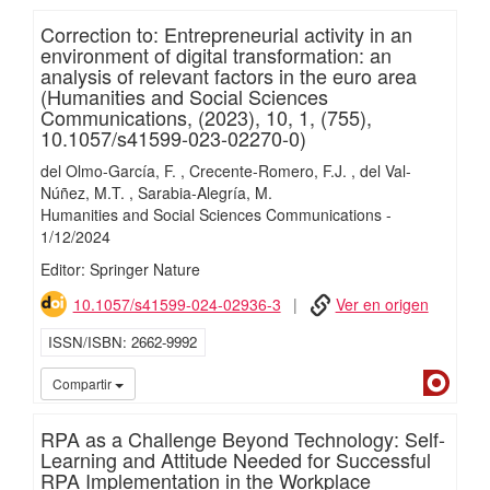
Correction to: Entrepreneurial activity in an
environment of digital transformation: an
analysis of relevant factors in the euro area
(Humanities and Social Sciences
Communications, (2023), 10, 1, (755),
10.1057/s41599-023-02270-0)
del Olmo-García, F.
Crecente-Romero, F.J.
del Val-
Núñez, M.T.
Sarabia-Alegría, M.
Humanities and Social Sciences Communications
-
1/
12/
2024
Editor: Springer Nature
10.1057/s41599-024-02936-3
Ver en origen
ISSN/ISBN
2662-9992
Dialn
Compartir
RPA as a Challenge Beyond Technology: Self-
Learning and Attitude Needed for Successful
RPA Implementation in the Workplace