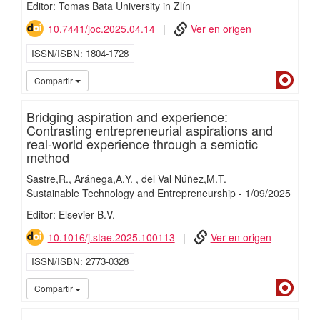
Editor: Tomas Bata University in Zlín
10.7441/joc.2025.04.14
Ver en origen
ISSN/ISBN
1804-1728
Dialn
Compartir
Bridging aspiration and experience:
Contrasting entrepreneurial aspirations and
real-world experience through a semiotic
method
Sastre,R.
Aránega,A.Y.
del Val Núñez,M.T.
Sustainable Technology and Entrepreneurship
-
1/
09/
2025
Editor: Elsevier B.V.
10.1016/j.stae.2025.100113
Ver en origen
ISSN/ISBN
2773-0328
Dialn
Compartir