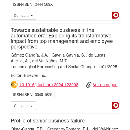
ISSN/ISBN
2444-569X
Dialn
Compartir
Towards sustainable business in the
automation era: Exploring its transformative
impact from top management and employee
perspective
Gómez Gandía, J.A.
Gavrila Gavrila, S.
de Lucas
Ancillo, A.
del Val Núñez, M.T.
Technological Forecasting and Social Change
-
1/
01/
2025
Editor: Elsevier Inc.
10.1016/j.techfore.2024.123908
Ver en origen
ISSN/ISBN
0040-1625
Dialn
Compartir
Profile of senior business failure
Olmo-Garcia, F.D.
Crecente-Romero, F.J.
del Val-Nunez,