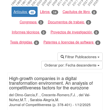
Artículos
Libros
Capítulos de libro
48
14
8
Congresos
Documentos de trabajo
3
0
Informes técnicos
Proyectos de investigación
0
0
Tesis dirigidas
Patentes o licencias de software
0
0
Filtrar Publicaciones
Ordenar por:
Fecha descendente
High-growth companies in a digital
transformation environment. An analysis of
competitiveness factors for the eurozone
del Olmo-García,F.
Crecente-Romero,F.J.
del Val-
Núñez,M.T.
Sarabia-Alegría,M.
Journal of Competitiveness
(p. 378-401)
-
1/
12/
2025