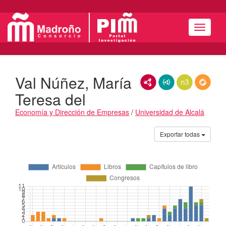
Menú
Val Núñez, María
RDF/XML
JSON-LD
N3/Turtle
RDF
Teresa del
Economía y Dirección de Empresas
/
Universidad de Alcalá
Actividades
Exportar todas