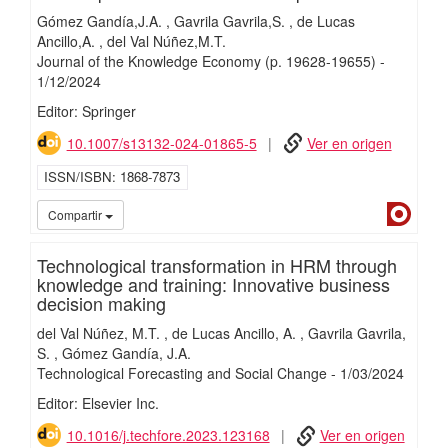
Gómez Gandía,J.A.
Gavrila Gavrila,S.
de Lucas
Ancillo,A.
del Val Núñez,M.T.
Journal of the Knowledge Economy
(p. 19628-19655)
-
1/
12/
2024
Editor: Springer
10.1007/s13132-024-01865-5
Ver en origen
ISSN/ISBN
1868-7873
Dialn
Compartir
Technological transformation in HRM through
knowledge and training: Innovative business
decision making
del Val Núñez, M.T.
de Lucas Ancillo, A.
Gavrila Gavrila,
S.
Gómez Gandía, J.A.
Technological Forecasting and Social Change
-
1/
03/
2024
Editor: Elsevier Inc.
10.1016/j.techfore.2023.123168
Ver en origen