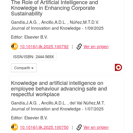
The Role of Artificial Intelligence and
Knowledge in Enhancing Corporate
Sustainability
Gandía,J.A.G.
Ancillo,A.D.L.
Núñez,M.T.D.V.
Journal of Innovation and Knowledge
-
1/
09/
2025
Editor: Elsevier B.V.
10.1016/j.jik.2025.100792
Ver en origen
ISSN/ISBN
2444-569X
Dialn
Compartir
Knowledge and artificial intelligence on
employee behaviour advancing safe and
respectful workplace
Gandía,J.A.G.
Ancillo,A.D.L.
del Val Núñez,M.T.
Journal of Innovation and Knowledge
-
1/
07/
2025
Editor: Elsevier B.V.
10.1016/j.jik.2025.100750
Ver en origen