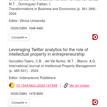
M.T.
Dominguez-Fabian, I.
Transformations in Business and Economics
(p. 361-389)
-
2024
Editor: Vilnius University
ISSN/ISBN
1648-4460
Dialn
Compartir
Leveraging Twitter analytics for the role of
intellectual property in entrepreneurship
González-Tejero, C.B.
del Val Nuñez, M.T.
Blanco, A.G.
International Journal of Intellectual Property Management
(p. 485-501)
-
2024
Editor: Inderscience Publishers
10.1504/ijipm.2024.141549
Ver en origen
ISSN/ISBN
1478-9655
Dialn
Compartir