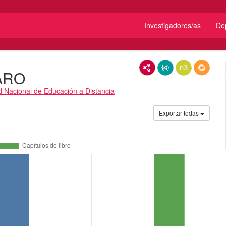
Investigadores/as
De
RDF/XML
JSON-LD
N3/Turtle
RDF
ARO
d Nacional de Educación a Distancia
Exportar todas