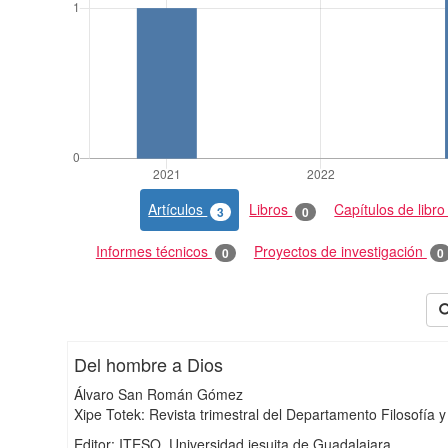
Artículos
Libros
Capítulos de libr
3
0
Informes técnicos
Proyectos de investigación
0
0
Del hombre a Dios
Álvaro San Román Gómez
Xipe Totek: Revista trimestral del Departamento Filosofí
Editor: ITESO. Universidad jesuita de Guadalajara