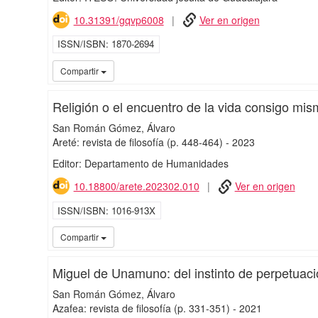
10.31391/gqvp6008
Ver en origen
ISSN/ISBN
1870-2694
Compartir
Religión o el encuentro de la vida consigo mi
San Román Gómez, Álvaro
Areté: revista de filosofía
(p. 448-464)
-
2023
Editor: Departamento de Humanidades
10.18800/arete.202302.010
Ver en origen
ISSN/ISBN
1016-913X
Compartir
Miguel de Unamuno: del instinto de perpetuac
San Román Gómez, Álvaro
Azafea: revista de filosofía
(p. 331-351)
-
2021