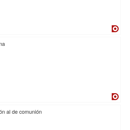
Dialne
sma
Dialne
ión al de comunión