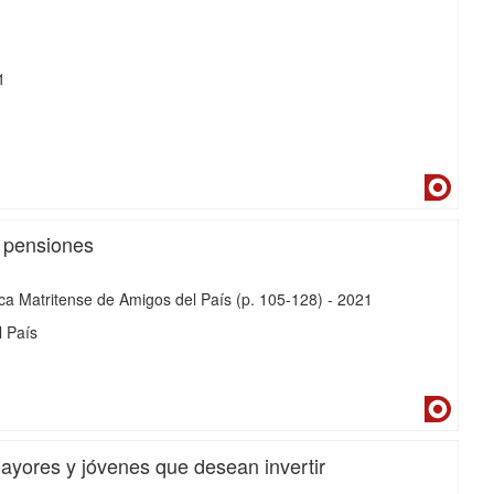
1
Dialne
 pensiones
ca Matritense de Amigos del País
(p. 105-128)
-
2021
l País
Dialne
ayores y jóvenes que desean invertir