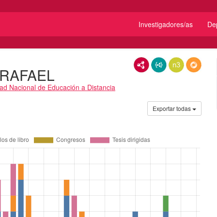
Investigadores/as
De
RDF/XML
JSON-LD
N3/Turtle
RDF
 RAFAEL
ad Nacional de Educación a Distancia
Exportar todas