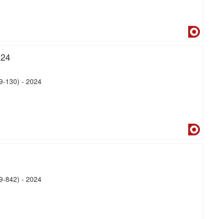
Dialne
024
19-130)
-
2024
Dialne
29-842)
-
2024