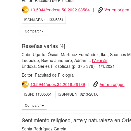
Editor: Facultad de Filosofía
10.5944/endoxa.50.2022.28584
Ver en origen
ISSN/ISBN
1133-5351
Compartir
Reseñas varias [4]
Cubo Ugarte, Óscar
Martínez Fernández, Iker
Suances M
Leopoldo
Bueno Junquero, Adrián
...
Ver más
Éndoxa. Series Filosóficas
(p. 375-379)
-
1/
1/
2021
Editor: Facultad de Filología
10.5944/epos.34.2018.26139
Ver en origen
ISSN
11335351
ISSN/ISBN
0213-201X
Compartir
Sentimiento religioso, arte y naturaleza en Or
Sonia Rodríguez García