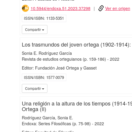
10.5944/endoxa.51.2023.37298
Ver en origen
ISSN/ISBN
1133-5351
Compartir
Los trasmundos del joven ortega (1902-1914): n
Sonia E. Rodríguez García
Revista de estudios orteguianos
(p. 159-186)
-
2022
Editor: Fundación José Ortega y Gasset
ISSN/ISBN
1577-0079
Compartir
Una religión a la altura de los tiempos (1914-19
Ortega (II)
Rodríguez García, Sonia E.
Endoxa: Series Filosóficas
(p. 75-98)
-
2022