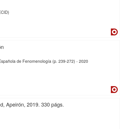
ECID)
Dialne
ón
d Española de Fenomenología
(p. 239-272)
-
2020
Dialne
d, Apeirón, 2019. 330 págs.