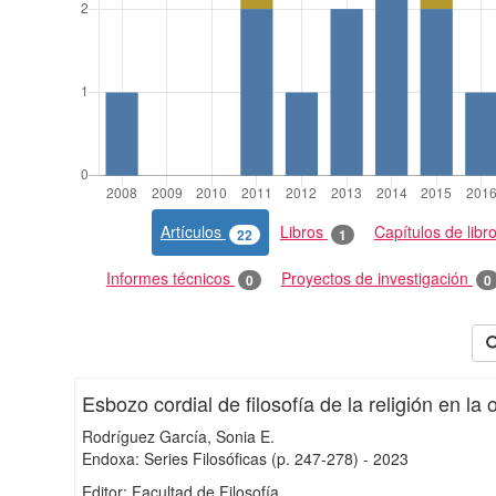
Artículos
Libros
Capítulos de libr
22
1
Informes técnicos
Proyectos de investigación
0
0
Esbozo cordial de filosofía de la religión en l
Rodríguez García, Sonia E.
Endoxa: Series Filosóficas
(p. 247-278)
-
2023
Editor: Facultad de Filosofía