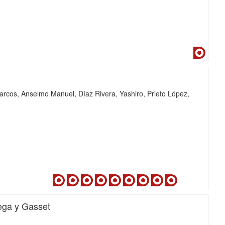
Dialne
arcos, Anselmo Manuel
Díaz Rivera, Yashiro
Prieto López,
Dialnet
Dialnet
Dialnet
Dialnet
Dialnet
Dialnet
Dialnet
Dialnet
Dialnet
iMarina
iMari
tega y Gasset