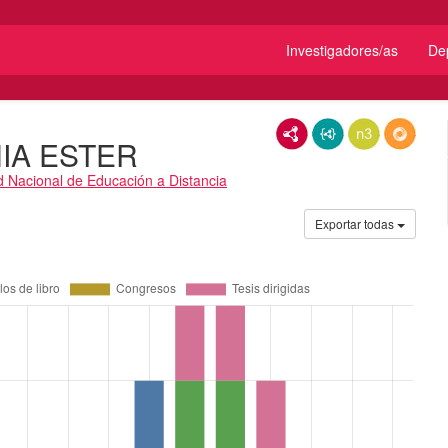
Investigadores/as
De
RDF/XML
JSON-LD
N3/Turtle
RDF
IA ESTER
d Nacional de Educación a Distancia
Exportar todas