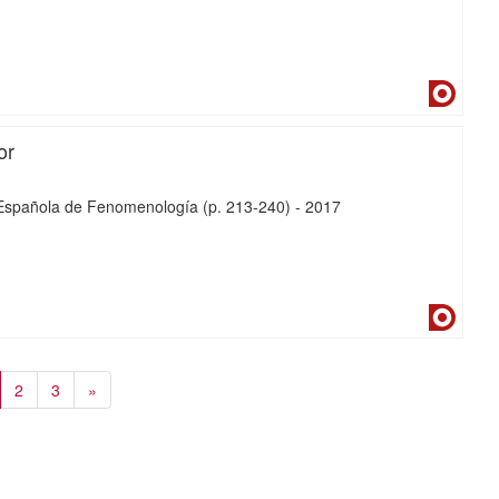
Dialne
or
d Española de Fenomenología
(p. 213-240)
-
2017
Dialne
2
3
»