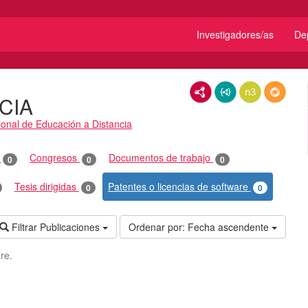
Investigadores/as
De
RDF/XML
JSON-LD
N3/Turtle
RDF
CIA
onal de Educación a Distancia
o
Congresos
Documentos de trabajo
0
0
0
Tesis dirigidas
Patentes o licencias de software
0
0
Filtrar Publicaciones
Ordenar por:
Fecha ascendente
re.