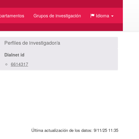
partamentos
Grupos de investigación
Idioma
/JSON
Perfiles de investigador/a
Dialnet id
6614317
Última actualización de los datos:
9/11/25 11:35