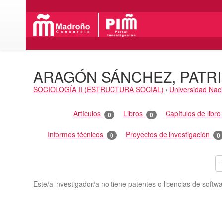
ARAGÓN SÁNCHEZ, PATRI
SOCIOLOGÍA II (ESTRUCTURA SOCIAL)
/
Universidad Naci
Actividades
Artículos
Libros
Capítulos de libr
0
0
Informes técnicos
Proyectos de investigación
0
0
Este/a investigador/a no tiene patentes o licencias de softwa