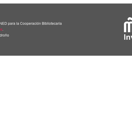
NED para la Cooperación Bibliotecaria
us
.
adroño