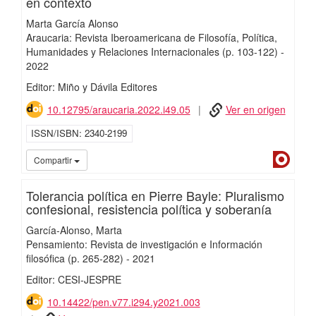
en contexto
Marta García Alonso
Araucaria: Revista Iberoamericana de Filosofía, Política,
Humanidades y Relaciones Internacionales
(p. 103-122)
-
2022
Editor: Miño y Dávila Editores
10.12795/araucaria.2022.i49.05
Ver en origen
ISSN/ISBN
2340-2199
Dialn
Compartir
Tolerancia política en Pierre Bayle: Pluralismo
confesional, resistencia política y soberanía
García-Alonso, Marta
Pensamiento: Revista de investigación e Información
filosófica
(p. 265-282)
-
2021
Editor: CESI-JESPRE
10.14422/pen.v77.i294.y2021.003