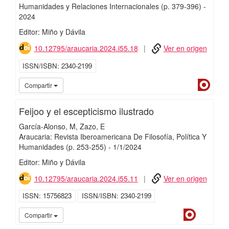
Humanidades y Relaciones Internacionales
(p. 379-396)
-
2024
Editor: Miño y Dávila
10.12795/araucaria.2024.i55.18
Ver en origen
ISSN/ISBN
2340-2199
Dialn
Compartir
Feijoo y el escepticismo ilustrado
García-Alonso, M
Zazo, E
Araucaria: Revista Iberoamericana De Filosofía, Política Y
Humanidades
(p. 253-255)
-
1/
1/
2024
Editor: Miño y Dávila
10.12795/araucaria.2024.i55.11
Ver en origen
ISSN
15756823
ISSN/ISBN
2340-2199
Dialnet
iMari
Compartir