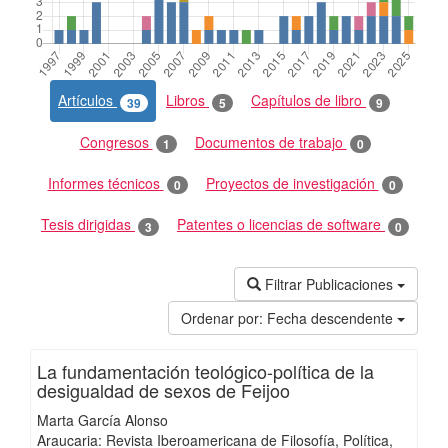
Artículos
Libros
Capítulos de libro
39
5
9
Congresos
Documentos de trabajo
1
0
Informes técnicos
Proyectos de investigación
0
0
Tesis dirigidas
Patentes o licencias de software
3
0
Filtrar Publicaciones
Ordenar por:
Fecha descendente
La fundamentación teológico-política de la
desigualdad de sexos de Feijoo
Marta García Alonso
Araucaria: Revista Iberoamericana de Filosofía, Política,