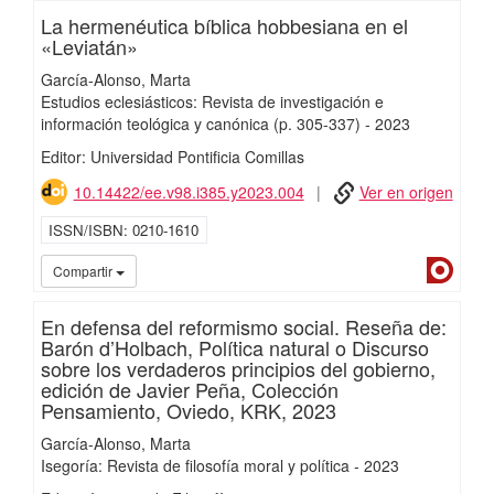
La hermenéutica bíblica hobbesiana en el
«Leviatán»
García-Alonso, Marta
Estudios eclesiásticos: Revista de investigación e
información teológica y canónica
(p. 305-337)
-
2023
Editor: Universidad Pontificia Comillas
10.14422/ee.v98.i385.y2023.004
Ver en origen
ISSN/ISBN
0210-1610
Dialn
Compartir
En defensa del reformismo social. Reseña de:
Barón d’Holbach, Política natural o Discurso
sobre los verdaderos principios del gobierno,
edición de Javier Peña, Colección
Pensamiento, Oviedo, KRK, 2023
García-Alonso, Marta
Isegoría: Revista de filosofía moral y política
-
2023