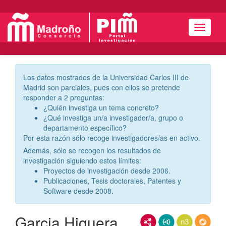
Menú
Los datos mostrados de la Universidad Carlos III de
Madrid son parciales, pues con ellos se pretende
responder a 2 preguntas:
¿Quién investiga un tema concreto?
¿Qué investiga un/a investigador/a, grupo o
departamento específico?
Por esta razón sólo recoge investigadores/as en activo.
Además, sólo se recogen los resultados de
investigación siguiendo estos límites:
Proyectos de investigación desde 2006.
Publicaciones, Tesis doctorales, Patentes y
Software desde 2008.
Garcia Higuera,
RDF/XML
JSON-LD
N3/Turtle
RDF