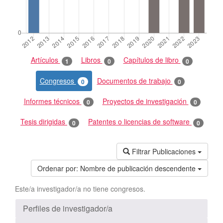
Artículos
Libros
Capítulos de libro
1
0
0
Congresos
Documentos de trabajo
0
0
Informes técnicos
Proyectos de investigación
0
0
Tesis dirigidas
Patentes o licencias de software
0
0
Filtrar Publicaciones
Ordenar por:
Nombre de publicación descendente
Este/a investigador/a no tiene congresos.
Perfiles de investigador/a