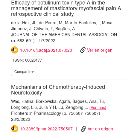
Efficacy of botulinum toxin type A in the
management of masticatory myofascial pain A
retrospective clinical study
de-la-Hoz, JL
de-Pedro, M
Martín-Fontelles, I
Mesa-
Jimenez, J
Chivato, T
Bagües, A
JOURNAL OF THE AMERICAN DENTAL ASSOCIATION
(p. 683-691)
-
1/
7/
2022
10.1016/j.adaj.2021.07.020
Ver en origen
ISSN
00028177
iMari
Compartir
Mechanisms of Chemotherapy-Induced
Neurotoxicity
Was, Halina
Borkowska, Agata
Bagues, Ana
Tu,
Longlong
Liu, Julia Y H
Lu, Zengbing
...
Ver más
Frontiers in Pharmacology
(p. 750507-750507)
-
28/
3/
2022
10.3389/fphar.2022.750507
Ver en origen