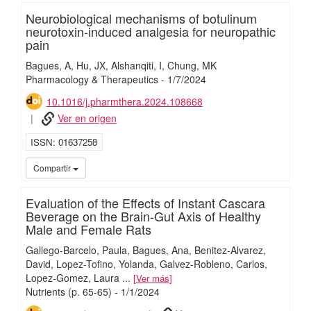
Neurobiological mechanisms of botulinum
neurotoxin-induced analgesia for neuropathic
pain
Bagues, A
Hu, JX
Alshanqiti, I
Chung, MK
Pharmacology & Therapeutics
-
1/
7/
2024
10.1016/j.pharmthera.2024.108668
Ver en origen
ISSN
01637258
iMari
Compartir
Evaluation of the Effects of Instant Cascara
Beverage on the Brain-Gut Axis of Healthy
Male and Female Rats
Gallego-Barcelo, Paula
Bagues, Ana
Benitez-Alvarez,
David
Lopez-Tofino, Yolanda
Galvez-Robleno, Carlos
Lopez-Gomez, Laura
...
Ver más
Nutrients
(p. 65-65)
-
1/
1/
2024