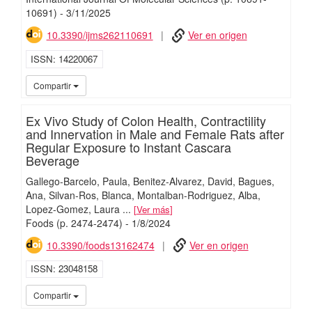
10691)
-
3/
11/
2025
10.3390/ijms262110691
Ver en origen
ISSN
14220067
iMari
Compartir
Ex Vivo Study of Colon Health, Contractility
and Innervation in Male and Female Rats after
Regular Exposure to Instant Cascara
Beverage
Gallego-Barcelo, Paula
Benitez-Alvarez, David
Bagues,
Ana
Silvan-Ros, Blanca
Montalban-Rodriguez, Alba
Lopez-Gomez, Laura
...
Ver más
Foods
(p. 2474-2474)
-
1/
8/
2024
10.3390/foods13162474
Ver en origen
ISSN
23048158
iMari
Compartir