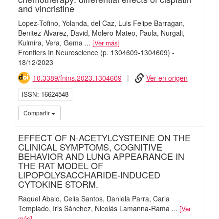
and vincristine
Lopez-Tofino, Yolanda
del Caz, Luis Felipe Barragan
Benitez-Alvarez, David
Molero-Mateo, Paula
Nurgali,
Kulmira
Vera, Gema
...
Ver más
Frontiers In Neuroscience
(p. 1304609-1304609)
-
18/
12/
2023
10.3389/fnins.2023.1304609
Ver en origen
ISSN
16624548
iMari
Compartir
EFFECT OF N-ACETYLCYSTEINE ON THE
CLINICAL SYMPTOMS, COGNITIVE
BEHAVIOR AND LUNG APPEARANCE IN
THE RAT MODEL OF
LIPOPOLYSACCHARIDE-INDUCED
CYTOKINE STORM.
Raquel Abalo
Celia Santos
Daniela Parra
Carla
Templado
Iris Sánchez
Nicolás Lamanna‐Rama
...
Ver
más