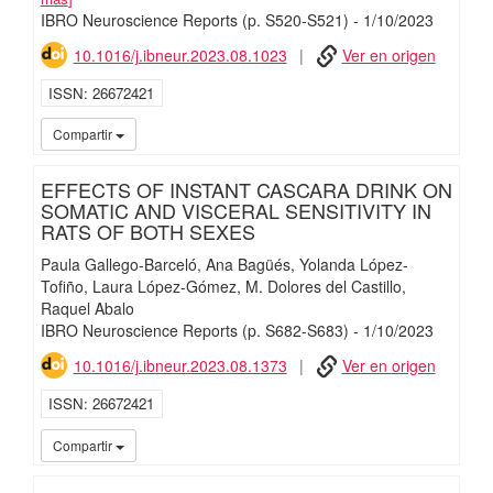
IBRO Neuroscience Reports
(p. S520-S521)
-
1/
10/
2023
10.1016/j.ibneur.2023.08.1023
Ver en origen
ISSN
26672421
iMari
Compartir
EFFECTS OF INSTANT CASCARA DRINK ON
SOMATIC AND VISCERAL SENSITIVITY IN
RATS OF BOTH SEXES
Paula Gallego-Barceló
Ana Bagüés
Yolanda López‐
Tofiño
Laura López‐Gómez
M. Dolores del Castillo
Raquel Abalo
IBRO Neuroscience Reports
(p. S682-S683)
-
1/
10/
2023
10.1016/j.ibneur.2023.08.1373
Ver en origen
ISSN
26672421
iMari
Compartir