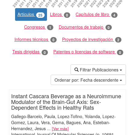
Artículos
Libros
Capítulos de libro
25
0
4
Congresos
Documentos de trabajo
1
0
Informes técnicos
Proyectos de investigación
0
2
Tesis dirigidas
Patentes o licencias de software
0
0
Filtrar Publicaciones
Ordenar por:
Fecha descendente
Instant Cascara Beverage as a Neuroimmune
Modulator of the Brain-Gut Axis: Sex-
Dependent Effects in Healthy Rats
Gallego-Barcelo, Paula
Lopez-Tofino, Yolanda
Lopez-
Gomez, Laura
Vera, Gema
Bagues, Ana
Esteban-
Hernandez, Jesus
...
Ver más
International Journal Of Molecular Sciences
(p. 10691-