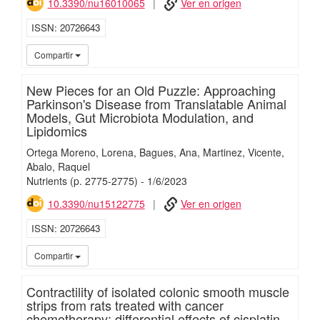
10.3390/nu16010065
Ver en origen
ISSN
20726643
iMari
Compartir
New Pieces for an Old Puzzle: Approaching
Parkinson's Disease from Translatable Animal
Models, Gut Microbiota Modulation, and
Lipidomics
Ortega Moreno, Lorena
Bagues, Ana
Martinez, Vicente
Abalo, Raquel
Nutrients
(p. 2775-2775)
-
1/
6/
2023
10.3390/nu15122775
Ver en origen
ISSN
20726643
iMari
Compartir
Contractility of isolated colonic smooth muscle
strips from rats treated with cancer
chemotherapy: differential effects of cisplatin