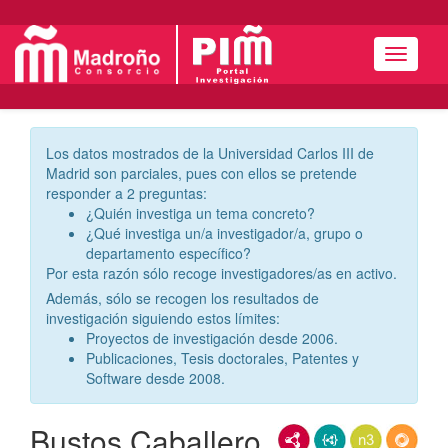
Menú
Los datos mostrados de la Universidad Carlos III de
Madrid son parciales, pues con ellos se pretende
responder a 2 preguntas:
¿Quién investiga un tema concreto?
¿Qué investiga un/a investigador/a, grupo o
departamento específico?
Por esta razón sólo recoge investigadores/as en activo.
Además, sólo se recogen los resultados de
investigación siguiendo estos límites:
Proyectos de investigación desde 2006.
Publicaciones, Tesis doctorales, Patentes y
Software desde 2008.
Bustos Caballero,
RDF/XML
JSON-LD
N3/Turtle
RDF