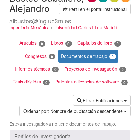
Alejandro
Perfil en el portal institucional
albustos@ing.uc3m.es
Ingeniería Mecánica
/
Universidad Carlos III de Madrid
Actividades
Artículos
Libros
Capítulos de libro
0
0
0
Congresos
Documentos de trabajo
0
0
Informes técnicos
Proyectos de investigación
0
0
Tesis dirigidas
Patentes o licencias de software
0
0
Filtrar Publicaciones
Ordenar por:
Nombre de publicación descendente
Este/a investigador/a no tiene documentos de trabajo.
Perfiles de investigador/a