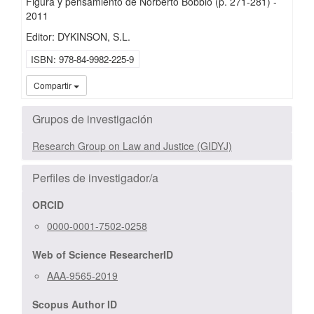
Figura y pensamiento de Norberto Bobbio
(p. 271-281)
-
2011
Editor: DYKINSON, S.L.
ISBN
978-84-9982-225-9
UC3
Compartir
Grupos de investigación
Research Group on Law and Justice (GIDYJ)
Perfiles de investigador/a
ORCID
0000-0001-7502-0258
Web of Science ResearcherID
AAA-9565-2019
Scopus Author ID