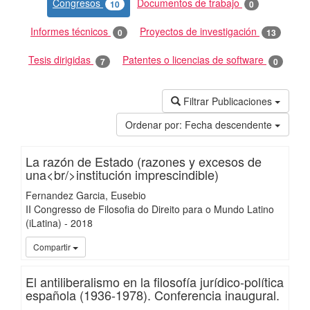
Congresos
Documentos de trabajo
10
0
Informes técnicos
Proyectos de investigación
0
13
Tesis dirigidas
Patentes o licencias de software
7
0
Filtrar Publicaciones
Ordenar por:
Fecha descendente
La razón de Estado (razones y excesos de
una<br/>institución imprescindible)
Fernandez Garcia, Eusebio
II Congresso de Filosofia do Direito para o Mundo Latino
(iLatina)
-
2018
UC3
Compartir
El antiliberalismo en la filosofía jurídico-política
española (1936-1978). Conferencia inaugural.