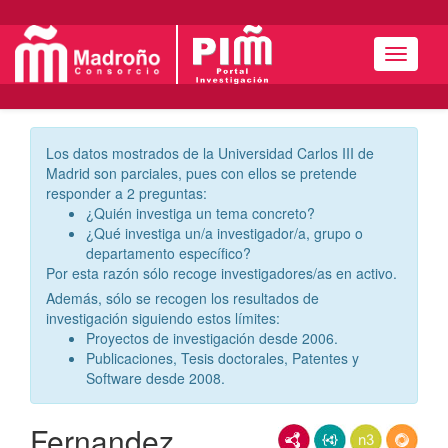
Menú
Los datos mostrados de la Universidad Carlos III de
Madrid son parciales, pues con ellos se pretende
responder a 2 preguntas:
¿Quién investiga un tema concreto?
¿Qué investiga un/a investigador/a, grupo o
departamento específico?
Por esta razón sólo recoge investigadores/as en activo.
Además, sólo se recogen los resultados de
investigación siguiendo estos límites:
Proyectos de investigación desde 2006.
Publicaciones, Tesis doctorales, Patentes y
Software desde 2008.
Fernandez
RDF/XML
JSON-LD
N3/Turtle
RDF