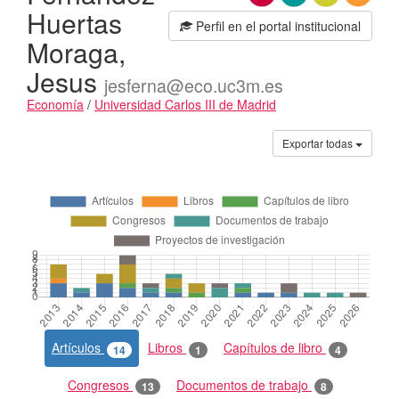
Huertas
Perfil en el portal institucional
Moraga,
Jesus
jesferna@eco.uc3m.es
Economía
/
Universidad Carlos III de Madrid
Actividades
Exportar todas
Artículos
Libros
Capítulos de libro
14
1
4
Congresos
Documentos de trabajo
13
8