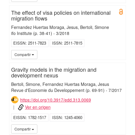
The effect of visa policies on international
Open 
migration flows
Fernandez Huertas Moraga, Jesus
Bertoli, Simone
ifo Institute
(p. 38-41)
-
3/
2018
EISSN
2511-7823
ISSN
2511-7815
UC3
Compartir
Gravity models in the migration and
development nexus
Bertoli, Simone
Fernandez Huertas Moraga, Jesus
Revue d'Economie du Developpement
(p. 69-91)
-
7/
2017
https://doi.org/10.3917/edd.313.0069
Ver en origen
EISSN
1782-1517
ISSN
1245-4060
UC3
Compartir