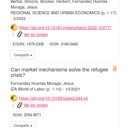
Bertoli, Simone
Brücker, Herbert
Fernandez Huertas
Moraga, Jesus
REGIONAL SCIENCE AND URBAN ECONOMICS
(p. 1-17)
-
3/
2022
https://doi.org/10.1016/j.regsciurbeco.2022.103771
Ver en origen
EISSN
1879-2308
ISSN
0166-0462
UC3
Compartir
Can market mechanisms solve the refugee
Open 
crisis?
Fernandez Huertas Moraga, Jesus
IZA World of Labor
(p. 1-10)
-
10/
2021
https://doi.org/10.15185/izawol.244.v2
Ver en origen
ISSN
2054-9571
UC3M
UC3
Compartir