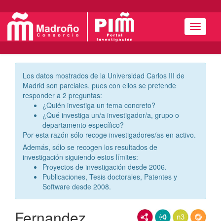
Menú
Los datos mostrados de la Universidad Carlos III de
Madrid son parciales, pues con ellos se pretende
responder a 2 preguntas:
¿Quién investiga un tema concreto?
¿Qué investiga un/a investigador/a, grupo o
departamento específico?
Por esta razón sólo recoge investigadores/as en activo.
Además, sólo se recogen los resultados de
investigación siguiendo estos límites:
Proyectos de investigación desde 2006.
Publicaciones, Tesis doctorales, Patentes y
Software desde 2008.
Fernandez
RDF/XML
JSON-LD
N3/Turtle
RDF