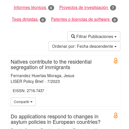
Informes técnicos
Proyectos de investigación
0
7
Tesis dirigidas
Patentes o licencias de software
0
0
Filtrar Publicaciones
Ordenar por:
Fecha descendente
Natives contribute to the residential
Open 
segregation of immigrants
Fernandez Huertas Moraga, Jesus
LISER Policy Brief
-
7/
2023
EISSN
2716-7437
UC3
Compartir
Do applications respond to changes in
Open 
asylum policies in European countries?