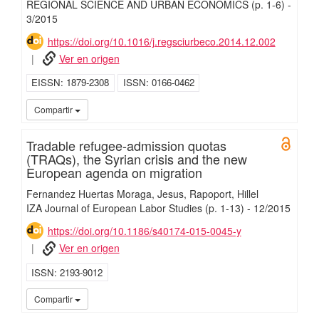
REGIONAL SCIENCE AND URBAN ECONOMICS
(p. 1-6)
-
3/
2015
https://doi.org/10.1016/j.regsciurbeco.2014.12.002
Ver en origen
EISSN
1879-2308
ISSN
0166-0462
UC3
Compartir
Tradable refugee-admission quotas
Open 
(TRAQs), the Syrian crisis and the new
European agenda on migration
Fernandez Huertas Moraga, Jesus
Rapoport, Hillel
IZA Journal of European Labor Studies
(p. 1-13)
-
12/
2015
https://doi.org/10.1186/s40174-015-0045-y
Ver en origen
ISSN
2193-9012
UC3
Compartir