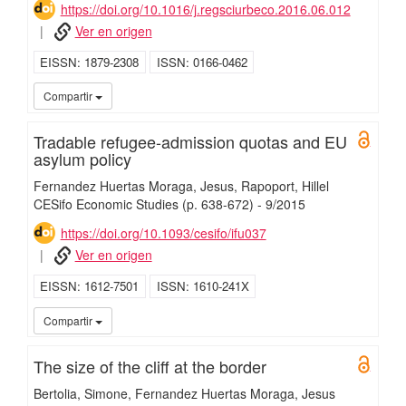
https://doi.org/10.1016/j.regsciurbeco.2016.06.012
Ver en origen
EISSN
1879-2308
ISSN
0166-0462
UC3
Compartir
Tradable refugee-admission quotas and EU
Open 
asylum policy
Fernandez Huertas Moraga, Jesus
Rapoport, Hillel
CESifo Economic Studies
(p. 638-672)
-
9/
2015
https://doi.org/10.1093/cesifo/ifu037
Ver en origen
EISSN
1612-7501
ISSN
1610-241X
UC3
Compartir
The size of the cliff at the border
Open 
Bertolia, Simone
Fernandez Huertas Moraga, Jesus