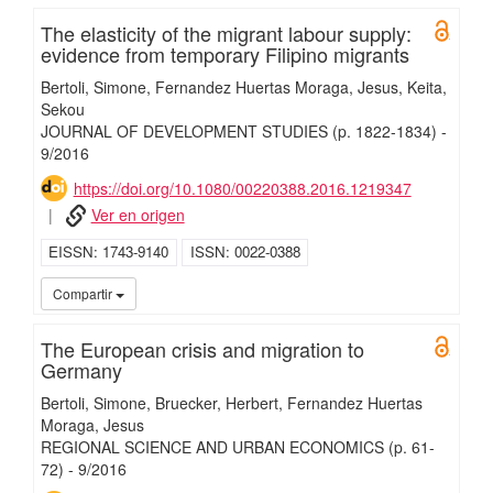
The elasticity of the migrant labour supply:
Open 
evidence from temporary Filipino migrants
Bertoli, Simone
Fernandez Huertas Moraga, Jesus
Keita,
Sekou
JOURNAL OF DEVELOPMENT STUDIES
(p. 1822-1834)
-
9/
2016
https://doi.org/10.1080/00220388.2016.1219347
Ver en origen
EISSN
1743-9140
ISSN
0022-0388
UC3
Compartir
The European crisis and migration to
Open 
Germany
Bertoli, Simone
Bruecker, Herbert
Fernandez Huertas
Moraga, Jesus
REGIONAL SCIENCE AND URBAN ECONOMICS
(p. 61-
72)
-
9/
2016