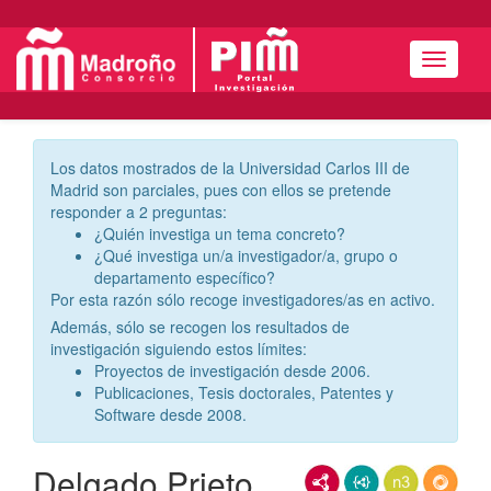
Menú
Los datos mostrados de la Universidad Carlos III de
Madrid son parciales, pues con ellos se pretende
responder a 2 preguntas:
¿Quién investiga un tema concreto?
¿Qué investiga un/a investigador/a, grupo o
departamento específico?
Por esta razón sólo recoge investigadores/as en activo.
Además, sólo se recogen los resultados de
investigación siguiendo estos límites:
Proyectos de investigación desde 2006.
Publicaciones, Tesis doctorales, Patentes y
Software desde 2008.
Delgado Prieto,
RDF/XML
JSON-LD
N3/Turtle
RDF