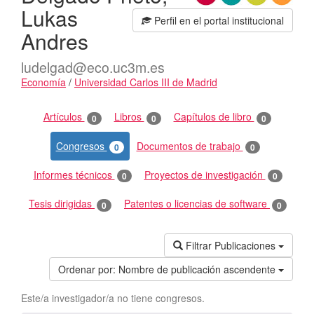
Lukas
Perfil en el portal institucional
Andres
ludelgad@eco.uc3m.es
Economía
/
Universidad Carlos III de Madrid
Actividades
Artículos
Libros
Capítulos de libro
0
0
0
Congresos
Documentos de trabajo
0
0
Informes técnicos
Proyectos de investigación
0
0
Tesis dirigidas
Patentes o licencias de software
0
0
Filtrar Publicaciones
Ordenar por:
Nombre de publicación ascendente
Este/a investigador/a no tiene congresos.