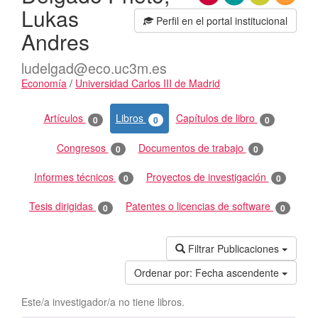
Lukas
Perfil en el portal institucional
Andres
ludelgad@eco.uc3m.es
Economía
/
Universidad Carlos III de Madrid
Actividades
Artículos
Libros
Capítulos de libro
0
0
0
Congresos
Documentos de trabajo
0
0
Informes técnicos
Proyectos de investigación
0
0
Tesis dirigidas
Patentes o licencias de software
0
0
Filtrar Publicaciones
Ordenar por:
Fecha ascendente
Este/a investigador/a no tiene libros.