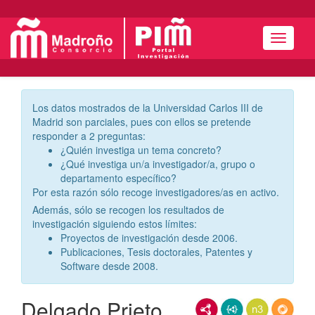
Menú
Los datos mostrados de la Universidad Carlos III de
Madrid son parciales, pues con ellos se pretende
responder a 2 preguntas:
¿Quién investiga un tema concreto?
¿Qué investiga un/a investigador/a, grupo o
departamento específico?
Por esta razón sólo recoge investigadores/as en activo.
Además, sólo se recogen los resultados de
investigación siguiendo estos límites:
Proyectos de investigación desde 2006.
Publicaciones, Tesis doctorales, Patentes y
Software desde 2008.
Delgado Prieto,
RDF/XML
JSON-LD
N3/Turtle
RDF