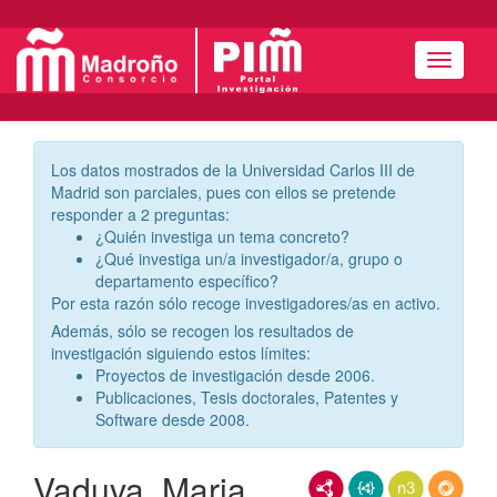
Menú
Los datos mostrados de la Universidad Carlos III de
Madrid son parciales, pues con ellos se pretende
responder a 2 preguntas:
¿Quién investiga un tema concreto?
¿Qué investiga un/a investigador/a, grupo o
departamento específico?
Por esta razón sólo recoge investigadores/as en activo.
Además, sólo se recogen los resultados de
investigación siguiendo estos límites:
Proyectos de investigación desde 2006.
Publicaciones, Tesis doctorales, Patentes y
Software desde 2008.
Vaduva, Maria
RDF/XML
JSON-LD
N3/Turtle
RDF