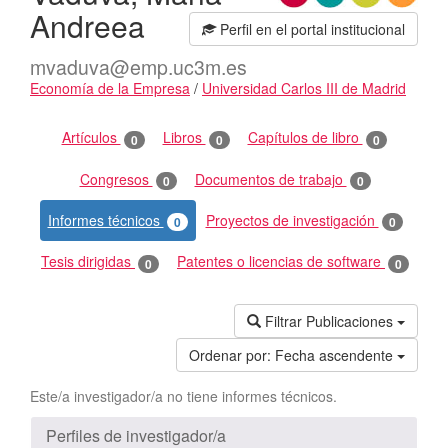
Andreea
Perfil en el portal institucional
mvaduva@emp.uc3m.es
Economía de la Empresa
/
Universidad Carlos III de Madrid
Actividades
Artículos
Libros
Capítulos de libro
0
0
0
Congresos
Documentos de trabajo
0
0
Informes técnicos
Proyectos de investigación
0
0
Tesis dirigidas
Patentes o licencias de software
0
0
Filtrar Publicaciones
Ordenar por:
Fecha ascendente
Este/a investigador/a no tiene informes técnicos.
Perfiles de investigador/a