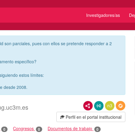
Investigadores/as
De
id son parciales, pues con ellos se pretende responder a 2
tamento específico?
iguiendo estos límites:
re desde 2008.
RDF/XML
JSON-LD
N3/Turtle
RDF
ng.uc3m.es
Perfil en el portal institucional
o
Congresos
Documentos de trabajo
0
0
0