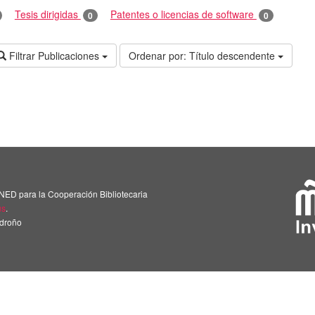
Tesis dirigidas
Patentes o licencias de software
0
0
Filtrar Publicaciones
Ordenar por:
Título descendente
NED para la Cooperación Bibliotecaria
us
.
adroño