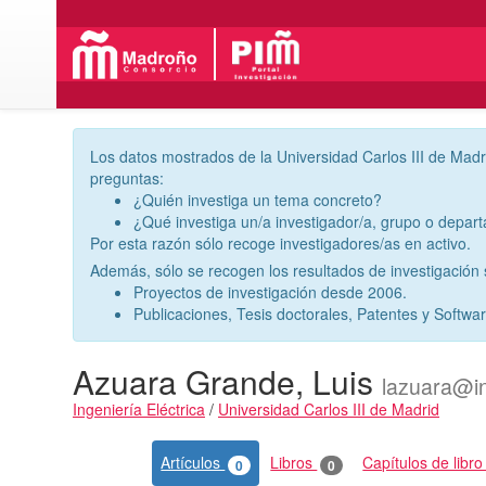
Los datos mostrados de la Universidad Carlos III de Madr
preguntas:
¿Quién investiga un tema concreto?
¿Qué investiga un/a investigador/a, grupo o depar
Por esta razón sólo recoge investigadores/as en activo.
Además, sólo se recogen los resultados de investigación s
Proyectos de investigación desde 2006.
Publicaciones, Tesis doctorales, Patentes y Softwa
Azuara Grande, Luis
lazuara@i
Ingeniería Eléctrica
/
Universidad Carlos III de Madrid
Actividades
Artículos
Libros
Capítulos de libr
0
0