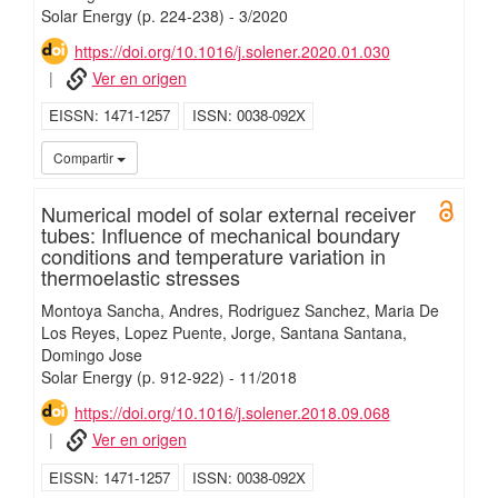
Solar Energy
(p. 224-238)
-
3/
2020
https://doi.org/10.1016/j.solener.2020.01.030
Ver en origen
EISSN
1471-1257
ISSN
0038-092X
UC3
Compartir
Numerical model of solar external receiver
Open 
tubes: Influence of mechanical boundary
conditions and temperature variation in
thermoelastic stresses
Montoya Sancha, Andres
Rodriguez Sanchez, Maria De
Los Reyes
Lopez Puente, Jorge
Santana Santana,
Domingo Jose
Solar Energy
(p. 912-922)
-
11/
2018
https://doi.org/10.1016/j.solener.2018.09.068
Ver en origen
EISSN
1471-1257
ISSN
0038-092X