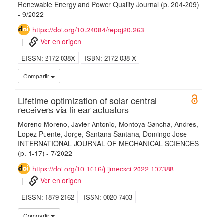
Renewable Energy and Power Quality Journal
(p. 204-209)
-
9/
2022
https://doi.org/10.24084/repqj20.263
Ver en origen
EISSN
2172-038X
ISBN
2172-038 X
UC3M
UC3
Compartir
Lifetime optimization of solar central
Open 
receivers via linear actuators
Moreno Moreno, Javier Antonio
Montoya Sancha, Andres
Lopez Puente, Jorge
Santana Santana, Domingo Jose
INTERNATIONAL JOURNAL OF MECHANICAL SCIENCES
(p. 1-17)
-
7/
2022
https://doi.org/10.1016/j.ijmecsci.2022.107388
Ver en origen
EISSN
1879-2162
ISSN
0020-7403
UC3
Compartir