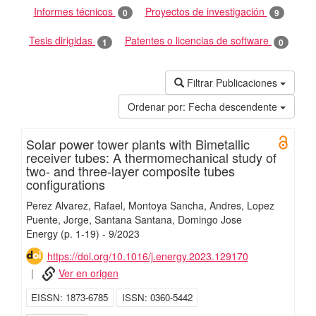
Informes técnicos
Proyectos de investigación
0
9
Tesis dirigidas
Patentes o licencias de software
1
0
Filtrar Publicaciones
Ordenar por:
Fecha descendente
Solar power tower plants with Bimetallic
Open 
receiver tubes: A thermomechanical study of
two- and three-layer composite tubes
configurations
Perez Alvarez, Rafael
Montoya Sancha, Andres
Lopez
Puente, Jorge
Santana Santana, Domingo Jose
Energy
(p. 1-19)
-
9/
2023
https://doi.org/10.1016/j.energy.2023.129170
Ver en origen
EISSN
1873-6785
ISSN
0360-5442