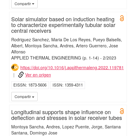
UC3
Compartir
Solar simulator based on induction heating
Open 
to characterize experimentally tubular solar
central receivers
Rodriguez Sanchez, Maria De Los Reyes
Pueyo Balsells,
Albert
Montoya Sancha, Andres
Artero Guerrero, Jose
Alfonso
APPLIED THERMAL ENGINEERING
(p. 1-14)
-
2/
2023
https://doi.org/10.1016/j.applthermaleng.2022.119781
Ver en origen
EISSN
1873-5606
ISSN
1359-4311
UC3
Compartir
Longitudinal supports shape influence on
Open 
deflection and stresses in solar receiver tubes
Montoya Sancha, Andres
Lopez Puente, Jorge
Santana
Santana, Domingo Jose