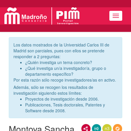
Menú
Los datos mostrados de la Universidad Carlos III de
Madrid son parciales, pues con ellos se pretende
responder a 2 preguntas:
¿Quién investiga un tema concreto?
¿Qué investiga un/a investigador/a, grupo o
departamento específico?
Por esta razón sólo recoge investigadores/as en activo.
Además, sólo se recogen los resultados de
investigación siguiendo estos límites:
Proyectos de investigación desde 2006.
Publicaciones, Tesis doctorales, Patentes y
Software desde 2008.
Montoya Sancha,
RDF/XML
JSON-LD
N3/Turtle
RDF