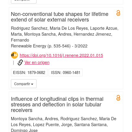
Non-conventional tube shapes for lifetime
Open 
extend of solar external receivers
Rodriguez Sanchez, Maria De Los Reyes
Laporte Azcue,
Marta
Montoya Sancha, Andres
Hernandez Jimenez,
Fernando
Renewable Energy
(p. 535-546)
-
3/
2022
https://doi.org/10.1016/j.renene.2022.01.015
Ver en origen
EISSN
1879-0682
ISSN
0960-1481
UC3
Compartir
Influence of longitudinal clips in thermal
Open 
stresses and deflection in solar tubular
receivers
Montoya Sancha, Andres
Rodriguez Sanchez, Maria De
Los Reyes
Lopez Puente, Jorge
Santana Santana,
Domingo Jose