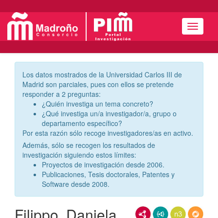
Menú
Los datos mostrados de la Universidad Carlos III de
Madrid son parciales, pues con ellos se pretende
responder a 2 preguntas:
¿Quién investiga un tema concreto?
¿Qué investiga un/a investigador/a, grupo o
departamento específico?
Por esta razón sólo recoge investigadores/as en activo.
Además, sólo se recogen los resultados de
investigación siguiendo estos límites:
Proyectos de investigación desde 2006.
Publicaciones, Tesis doctorales, Patentes y
Software desde 2008.
Filippo, Daniela
RDF/XML
JSON-LD
N3/Turtle
RDF