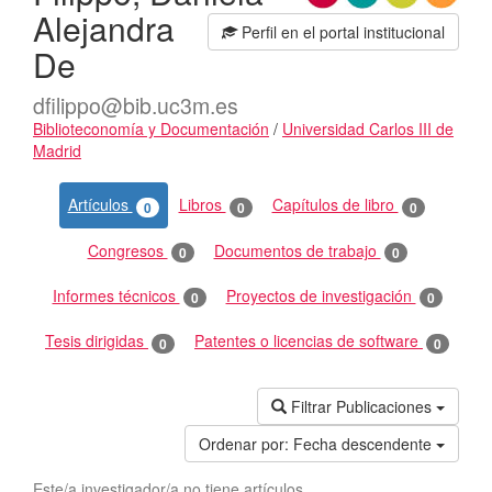
Alejandra
Perfil en el portal institucional
De
dfilippo@bib.uc3m.es
Biblioteconomía y Documentación
/
Universidad Carlos III de
Madrid
Actividades
Artículos
Libros
Capítulos de libro
0
0
0
Congresos
Documentos de trabajo
0
0
Informes técnicos
Proyectos de investigación
0
0
Tesis dirigidas
Patentes o licencias de software
0
0
Filtrar Publicaciones
Ordenar por:
Fecha descendente
Este/a investigador/a no tiene artículos.