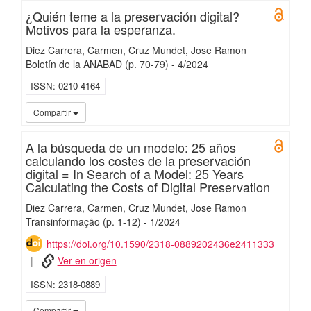
¿Quién teme a la preservación digital?
Open 
Motivos para la esperanza.
Diez Carrera, Carmen
Cruz Mundet, Jose Ramon
Boletín de la ANABAD
(p. 70-79)
-
4/
2024
ISSN
0210-4164
UC3
Compartir
A la búsqueda de un modelo: 25 años
Open 
calculando los costes de la preservación
digital = In Search of a Model: 25 Years
Calculating the Costs of Digital Preservation
Diez Carrera, Carmen
Cruz Mundet, Jose Ramon
Transinformação
(p. 1-12)
-
1/
2024
https://doi.org/10.1590/2318-0889202436e2411333
Ver en origen
ISSN
2318-0889
UC3
Compartir