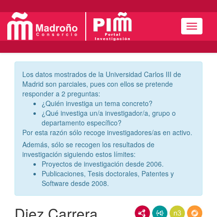
Menú
Los datos mostrados de la Universidad Carlos III de
Madrid son parciales, pues con ellos se pretende
responder a 2 preguntas:
¿Quién investiga un tema concreto?
¿Qué investiga un/a investigador/a, grupo o
departamento específico?
Por esta razón sólo recoge investigadores/as en activo.
Además, sólo se recogen los resultados de
investigación siguiendo estos límites:
Proyectos de investigación desde 2006.
Publicaciones, Tesis doctorales, Patentes y
Software desde 2008.
Diez Carrera,
RDF/XML
JSON-LD
N3/Turtle
RDF