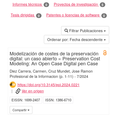
Informes técnicos
Proyectos de investigación
0
5
Tesis dirigidas
Patentes o licencias de software
0
0
Filtrar Publicaciones
Ordenar por:
Fecha descendente
Modelización de costes de la preservación
Open 
digital: un caso abierto = Preservation Cost
Modeling: An Open Case Digital pen Case
Diez Carrera, Carmen
Cruz Mundet, Jose Ramon
Profesional de la Informacion
(p. 1-11)
-
7/
2024
https://doi.org/10.3145/epi.2024.0221
Ver en origen
EISSN
1699-2407
ISSN
1386-6710
UC3
Compartir