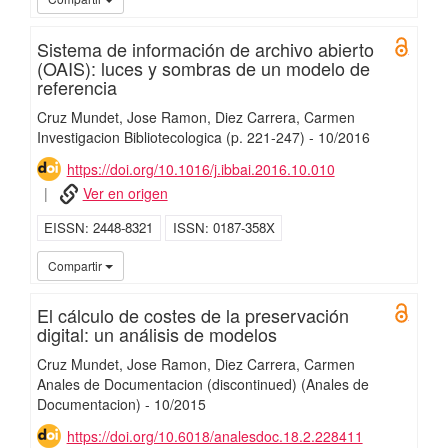
Sistema de información de archivo abierto
Open 
(OAIS): luces y sombras de un modelo de
referencia
Cruz Mundet, Jose Ramon
Diez Carrera, Carmen
Investigacion Bibliotecologica
(p. 221-247)
-
10/
2016
https://doi.org/10.1016/j.ibbai.2016.10.010
Ver en origen
EISSN
2448-8321
ISSN
0187-358X
UC3
Compartir
El cálculo de costes de la preservación
Open 
digital: un análisis de modelos
Cruz Mundet, Jose Ramon
Diez Carrera, Carmen
Anales de Documentacion (discontinued) (Anales de
Documentacion)
-
10/
2015
https://doi.org/10.6018/analesdoc.18.2.228411