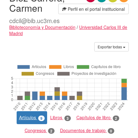
Carmen
Perfil en el portal institucional
cdcil@bib.uc3m.es
Biblioteconomía y Documentación
/
Universidad Carlos III de
Madrid
Actividades
Exportar todas
Artículos
Libros
Capítulos de libro
9
3
2
Congresos
Documentos de trabajo
2
0