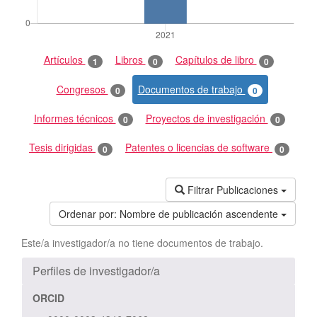
Artículos
Libros
Capítulos de libro
1
0
0
Congresos
Documentos de trabajo
0
0
Informes técnicos
Proyectos de investigación
0
0
Tesis dirigidas
Patentes o licencias de software
0
0
Filtrar Publicaciones
Ordenar por:
Nombre de publicación ascendente
Este/a investigador/a no tiene documentos de trabajo.
Perfiles de investigador/a
ORCID