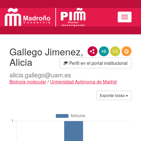
Menú
Gallego Jimenez,
RDF/XML
JSON-LD
N3/Turtle
RDF
Alicia
Perfil en el portal institucional
alicia.gallego@uam.es
Biología molecular
/
Universidad Autónoma de Madrid
Actividades
Exportar todas