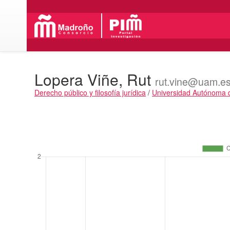
Lopera Viñe, Rut
rut.vine@uam.e
Derecho público y filosofía jurídica
/
Universidad Autónoma 
Actividades