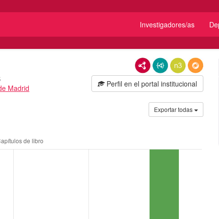
Investigadores/as
De
RDF/XML
JSON-LD
N3/Turtle
RDF
s
Perfil en el portal institucional
de Madrid
Exportar todas