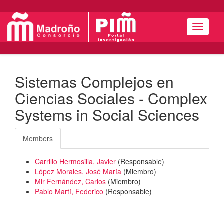
Navigat
Sistemas Complejos en
Ciencias Sociales - Complex
Systems in Social Sciences
Members
Carrillo Hermosilla, Javier
(
Responsable
)
López Morales, José María
(
Miembro
)
Mir Fernández, Carlos
(
Miembro
)
Pablo Martí, Federico
(
Responsable
)