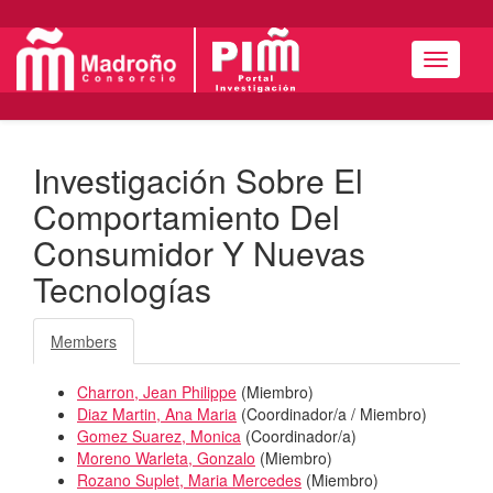
Navigat
Investigación Sobre El
Comportamiento Del
Consumidor Y Nuevas
Tecnologías
Members
Charron, Jean Philippe
(
Miembro
)
Diaz Martin, Ana Maria
(
Coordinador/a / Miembro
)
Gomez Suarez, Monica
(
Coordinador/a
)
Moreno Warleta, Gonzalo
(
Miembro
)
Rozano Suplet, Maria Mercedes
(
Miembro
)